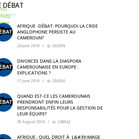
E DÉBAT
AFRIQUE -DÉBAT: POURQUOI LA CRISE
ANGLOPHONE PERSISTE AU
CAMEROUN?
24 June 2018
/
262658
DIVORCES DANS LA DIASPORA
CAMEROUNAISE EN EUROPE :
EXPLICATIONS ?
17 June 2018
/
256030
QUAND EST-CE LES CAMEROUNAIS
PRENDRONT ENFIN LEURS
RESPONSABILITÉS POUR LA GESTION DE
LEUR ÉQUIPE?
05 August 2018
/
248542
AFRIQUE : QUEL DROIT À L&#39;IMAGE