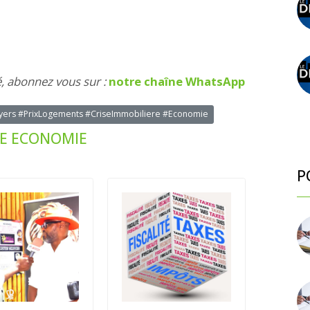
é, abonnez vous sur :
notre chaîne WhatsApp
ers #PrixLogements #CriseImmobiliere #Economie
UE ECONOMIE
P