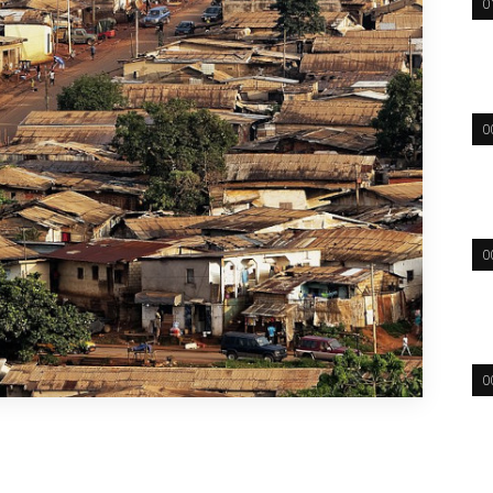
0
0
0
0