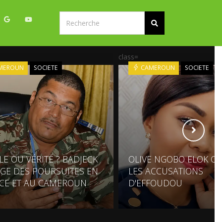
class=
MEROUN
SOCIETE
CAMEROUN
SOCIETE
LE OU VÉRITÉ ? BADJECK
OLIVE NGOBO ELOK C
GE DES POURSUITES EN
LES ACCUSATIONS
CE ET AU CAMEROUN
D'EFFOUDOU