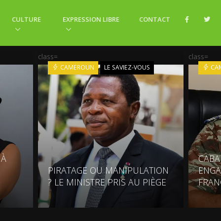
CULTURE
EXPRESSION LIBRE
CONTACT
class=
class=
CAMEROUN
LE SAVIEZ-VOUS
CA
 À
CABA
E
PIRATAGE OU MANIPULATION
ENGA
? LE MINISTRE PRIS AU PIÈGE
FRAN