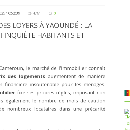
025 10:52:39
|
4761
|
0
ES LOYERS À YAOUNDÉ : LA
I INQUIÈTE HABITANTS ET
 Cameroun, le marché de l’immobilier connaît
rix des logements
augmentent de manière
on financière insoutenable pour les ménages.
bilier
fixe ses propres règles, imposant non
is également le nombre de mois de caution
de nombreux locataires dans une précarité