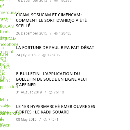
16 December 2015
/
196596
CICAM, SOSUCAM ET CIMENCAM :
COMMENT LE SORT D’AHIDJO A ÉTÉ
SCELLÉ
26 December 2015
/
128485
LA FORTUNE DE PAUL BIYA FAIT DÉBAT
24 July 2016
/
126708
E-BULLETIN : L'APPLICATION DU
BULLETIN DE SOLDE EN LIGNE VEUT
S'AFFINER
31 August 2019
/
76110
LE 1ER HYPERMARCHÉ KMER OUVRE SES
PORTES : LE KADJI SQUARE!
08 May 2015
/
74541