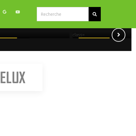
CAMEROUN, PRÉSIDEN
RÉSIDENT PAUL BIYA AU
2018:CET HOMME VEU
 MAL
CHASSER PAUL BIYA
class=
MEROUN
N/A
CAMEROUN
N/A