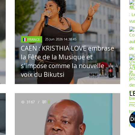
25 Jun 2026 14:38:45
FRANCE
CAEN : KRISTHIA LOVE embrase
la Fête de la Musique et
s'impose comme la nouvelle
voix du Bikutsi
L
3167
/
0