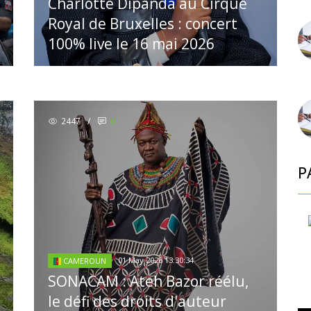
Charlotte Dipanda au Cirque
Royal de Bruxelles : concert
100% live le 16 mai 2026
2447
/
0
P
01 May 2026 13:30:34
CAMEROUN
SONACAM : Ateh Bazor réélu,
le défi des droits d'auteur