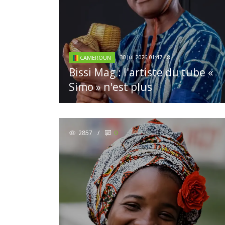
30 Jul 2026 01:47:48
CAMEROUN
Bissi Mag : l'artiste du tube «
Simo » n'est plus
2857
/
0