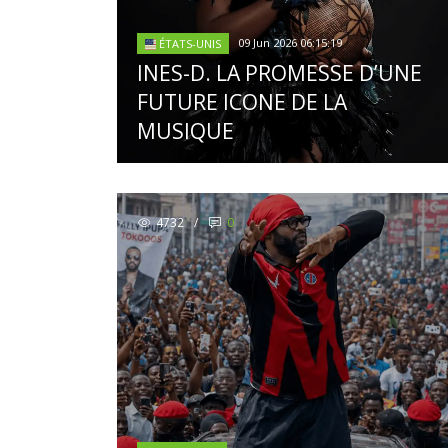
09 Jun 2026 06:15:19
ÉTATS-UNIS
INES-D. LA PROMESSE D’UNE
FUTURE ICONE DE LA
MUSIQUE
4732
/
0