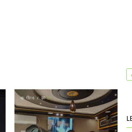
1616
/
0
L