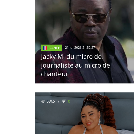
21 Jul 2026 21:52:27
FRANCE
Jacky M. du micro de
journaliste au micro de
chanteur
5365
/
0