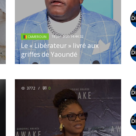
18 Jun 2026 14:44:32
CAMEROUN
Le « Libérateur » livré aux
griffes de Yaoundé
3772
/
0