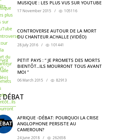
MUSIQUE : LES PLUS VUS SUR YOUTUBE
17 November 2015
/
105116
CONTROVERSE AUTOUR DE LA MORT
DU CHANTEUR ACHALLE (VIDÉO)
28 July 2016
/
101441
PETIT PAYS : “ JE PROMETS DES MORTS
BIENTÔT...ILS MOURRONT TOUS AVANT
MOI ”
06 March 2015
/
82913
E DÉBAT
AFRIQUE -DÉBAT: POURQUOI LA CRISE
ANGLOPHONE PERSISTE AU
CAMEROUN?
24 June 2018
/
262658