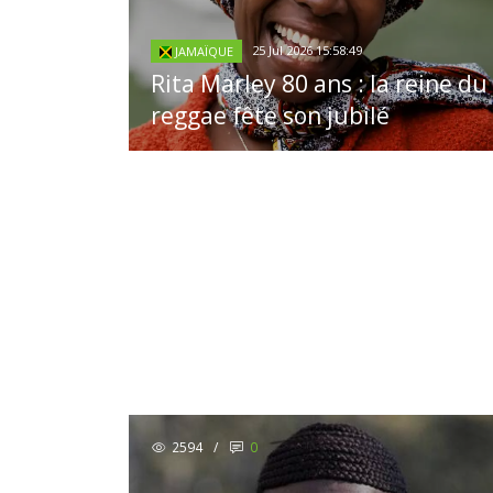
25 Jul 2026 15:58:49
JAMAÏQUE
Rita Marley 80 ans : la reine du
reggae fête son jubilé
2594
/
0