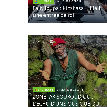
02 Jun 2026 20:12:31
RD CONGO
Fally Ipupa : Kinshasa lui fait
une entrée de roi
2405
/
0
05 May 2026 22:09:14
CAMEROUN
ZONETAK SOUKOUDJOU :
L’ECHO D’UNE MUSIQUE QUI