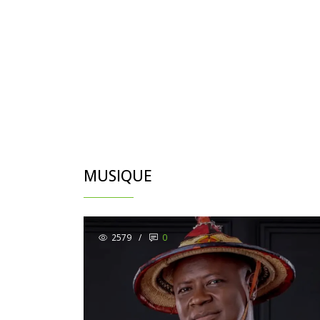
MUSIQUE
2579
/
0