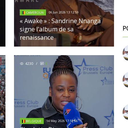
06 Jun 2026 13:12:59
CAMEROUN
« Awake » : Sandrine Nnanga
P
signe l’album de sa
renaissance
4230
/
0
14 May 2026 17:11:56
BELGIQUE