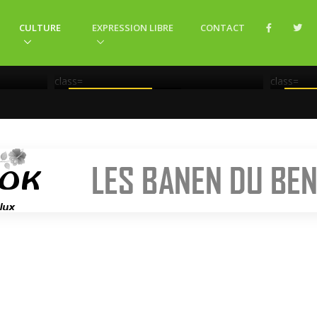
4 AU
BURKINA FASO : CHANTAL
COMPAORÉ RATTRAPÉE PAR
CULTURE
EXPRESSION LIBRE
CONTACT
MNÉS
SON GOÛT IMMODÉRÉ POUR
LE P
LE POUVOIR
PLUS
class=
class=
BURKINA FASO
N/A
CA