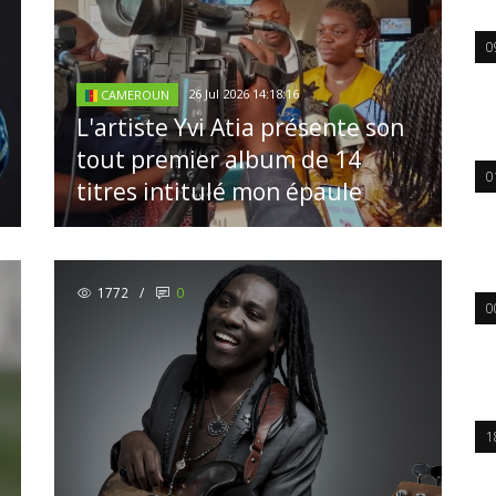
0
26 Jul 2026 14:18:16
CAMEROUN
L'artiste Yvi Atia présente son
tout premier album de 14
0
titres intitulé mon épaule
1772
/
0
0
1