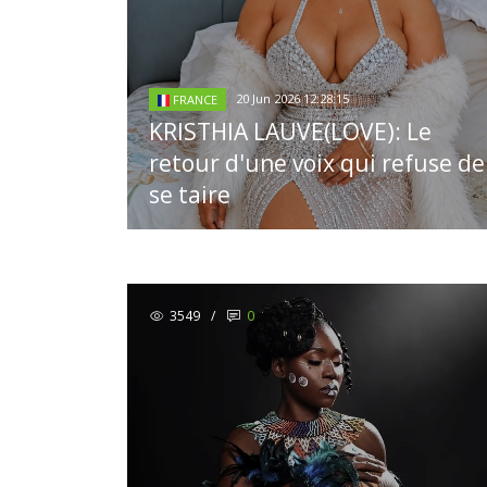
20 Jun 2026 12:28:15
FRANCE
KRISTHIA LAUVE(LOVE): Le
retour d'une voix qui refuse de
se taire
3549
/
0