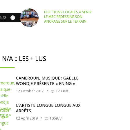
ELECTIONS LOCALES À VENIR:
LE MRC REDESSINE SON
6:28
ANCRAGE SUR LE TERRAIN
N/A :: LES + LUS
CAMEROUN, MUSIQUE : GAËLLE
WONDJE PRÉSENTE « ENING »
12 October 2017
/
123368
L'ARTISTE LONGUE LONGUE AUX
ARRÊTS.
02 April 2019
/
106977