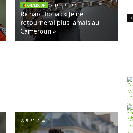
25 Jul 2026 13:02:08
CAMEROUN
Richard Bona : « Je ne
1
retournerai plus jamais au
Cameroun »
5182
/
0