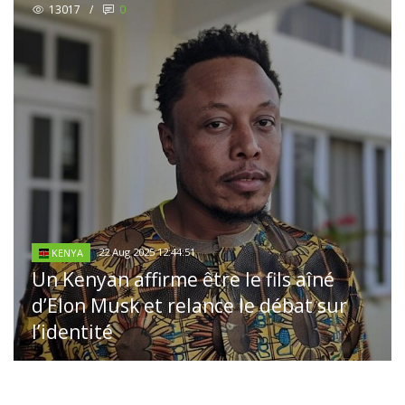
13017
/
0
22 Aug 2025 12:44:51
KENYA
Un Kenyan affirme être le fils aîné
d’Elon Musk et relance le débat sur
l’identité