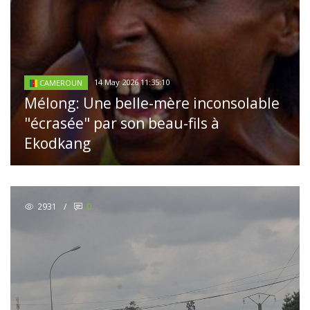
14 May 2026 11:35:10
CAMEROUN
Mélong: Une belle-mère inconsolable
"écrasée" par son beau-fils à
Ekodkang
2931
/
0