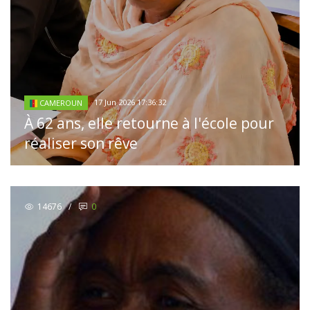
17 Jun 2026 17:36:32
CAMEROUN
À 62 ans, elle retourne à l'école pour
réaliser son rêve
14676
/
0