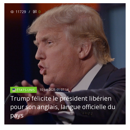
11729
/
0
10 Jul 2025 01:07:14
ÉTATS-UNIS
Trump félicite le président libérien
pour son anglais, langue officielle du
pays