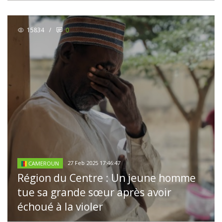
15834
/
0
27 Feb 2025 17:46:47
CAMEROUN
Région du Centre : Un jeune homme
tue sa grande sœur après avoir
échoué à la violer