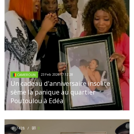
23 Feb 2026 17:12:28
CAMEROUN
Un cadeau d'anniversaire insolite
sème la panique au quartier
Poutoulou à Edéa
7428
/
0