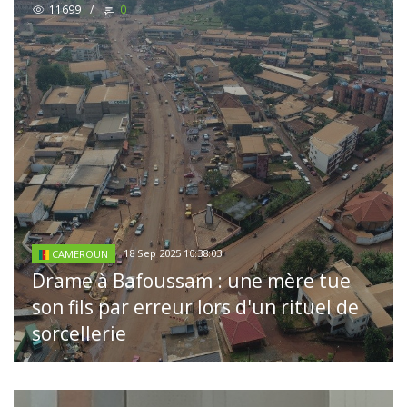
11699
/
0
18 Sep 2025 10:38:03
CAMEROUN
Drame à Bafoussam : une mère tue
son fils par erreur lors d'un rituel de
sorcellerie