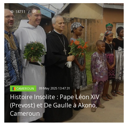
18711
/
0
09 May 2025 13:47:31
CAMEROUN
Histoire Insolite : Pape Léon XIV
(Prevost) et De Gaulle à Akono,
Cameroun