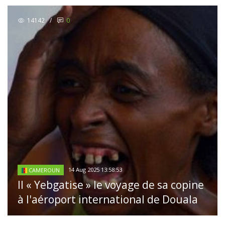
14142
/
0
14 Aug 2025 13:58:53
CAMEROUN
Il « Yebgatise » le voyage de sa copine
à l'aéroport international de Douala