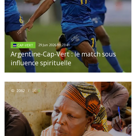
29 Jun 2026 11:23:41
CAP-VERT
Argentine-Cap-Vert : le match sous
influence spirituelle
2062
/
0