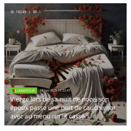
18249
/
0
18 Jun 2025 11:22:41
CAMEROUN
Vierge lors de sa nuit de noce, son
époux passe une nuit de cauchemar
avec au menu un lit cassé