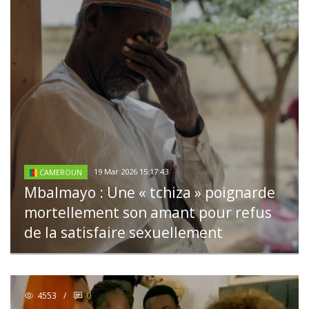
19 Mar 2026 15:17:43
CAMEROUN
Mbalmayo : Une « tchiza » poignarde
mortellement son amant pour refus
de la satisfaire sexuellement
4553
/
0