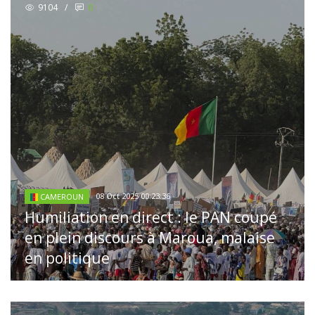
9104
/
0
08 Oct 2025 00:23:36
CAMEROUN
Humiliation en direct : le PAN coupé
en plein discours à Maroua, malaise
en politique