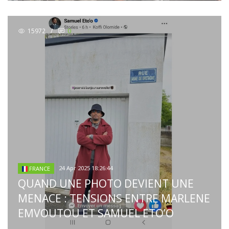
15972
/
0
24 Apr 2025 18:26:44
FRANCE
QUAND UNE PHOTO DEVIENT UNE
MENACE : TENSIONS ENTRE MARLENE
EMVOUTOU ET SAMUEL ETO’O