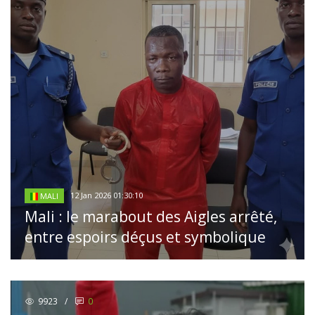
12 Jan 2026 01:30:10
MALI
Mali : le marabout des Aigles arrêté,
entre espoirs déçus et symbolique
9923
/
0