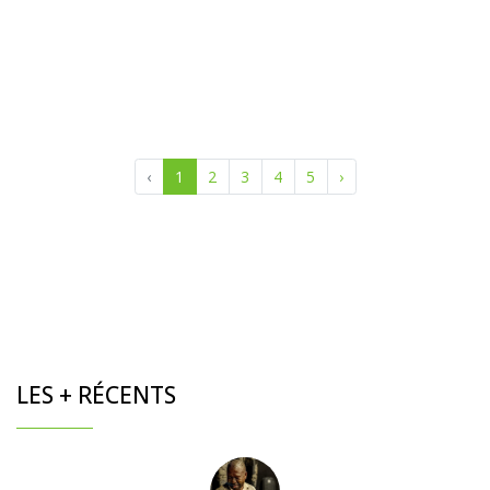
‹
1
2
3
4
5
›
LES + RÉCENTS