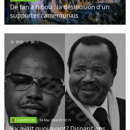
De fan à hibou : la désillusion d'un
supporter camerounais
9591
/
0
14 Mar 2024 09:10:19
CAMEROUN
Il y avait quoi avant? Disparitions