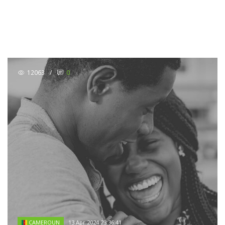
12063
/
0
13 Apr 2024 23:36:41
CAMEROUN