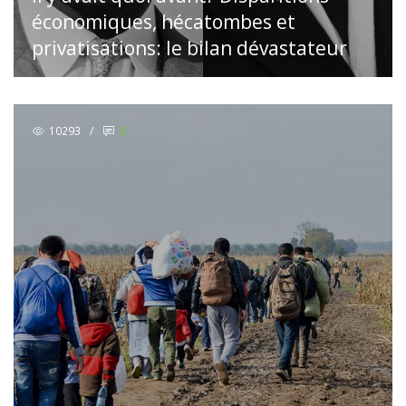
économiques, hécatombes et
privatisations: le bilan dévastateur
10293
/
0