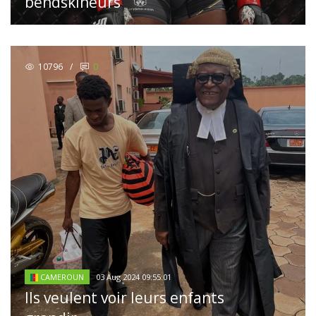
bendskineurs
10796
/
0
03 Aug 2024 09:55:01
CAMEROUN
Ils veulent voir leurs enfants