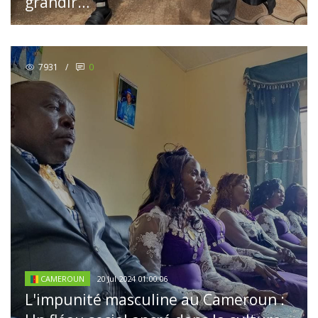
grandir…
7931
/
0
20 Jul 2024 01:00:06
CAMEROUN
L'impunité masculine au Cameroun :