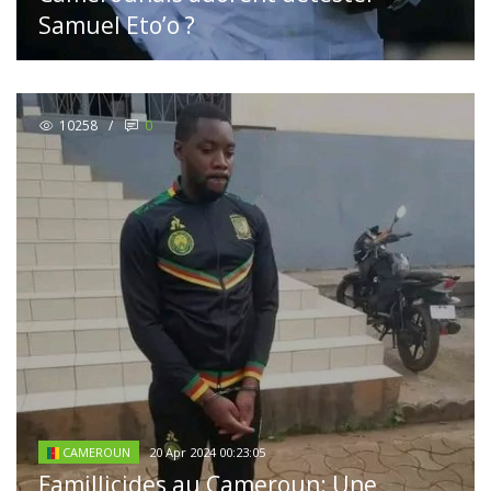
Samuel Eto’o ?
10258
/
0
20 Apr 2024 00:23:05
CAMEROUN
Famillicides au Cameroun: Une