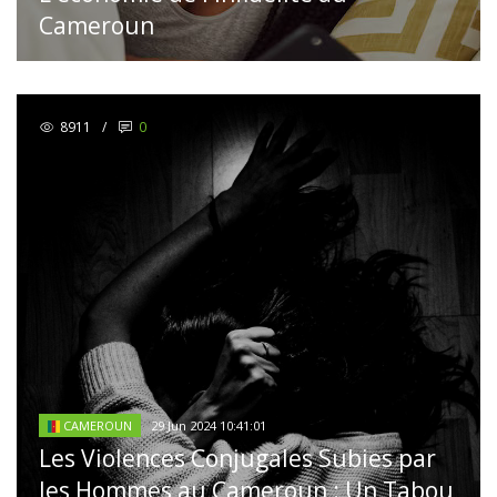
Cameroun
8911
/
0
29 Jun 2024 10:41:01
CAMEROUN
Les Violences Conjugales Subies par
les Hommes au Cameroun : Un Tabou