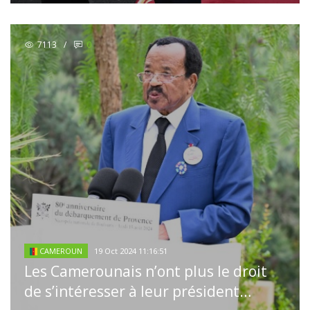
7113
/
0
19 Oct 2024 11:16:51
CAMEROUN
Les Camerounais n’ont plus le droit
de s’intéresser à leur président…