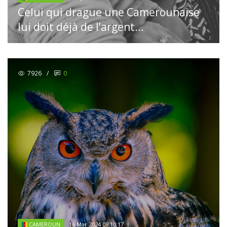
Celui qui drague une Camerounaise
lui doit déjà de l’argent…
7926
/
0
16 Mar 2024 08:10:17
CAMEROUN