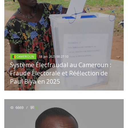
18 Jan 2025 00:27:10
CAMEROUN
Système Élecfraudal au Cameroun :
Fraude Électorale et Réélection de
Paul Biya en 2025
6669
/
0