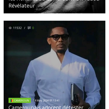
Révélateur
11532
/
0
18 May 2024 01:13:41
CAMEROUN
Camerounais adorent détester