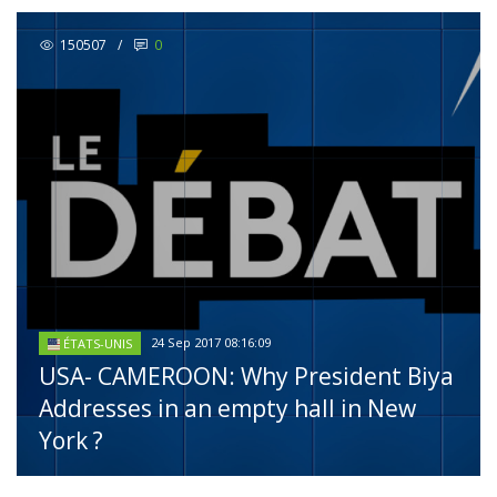
150507
/
0
24 Sep 2017 08:16:09
ÉTATS-UNIS
USA- CAMEROON: Why President Biya
Addresses in an empty hall in New
York ?