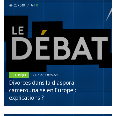
257049
/
0
17 Jun 2018 08:52:28
AFRIQUE
Divorces dans la diaspora
camerounaise en Europe :
explications ?