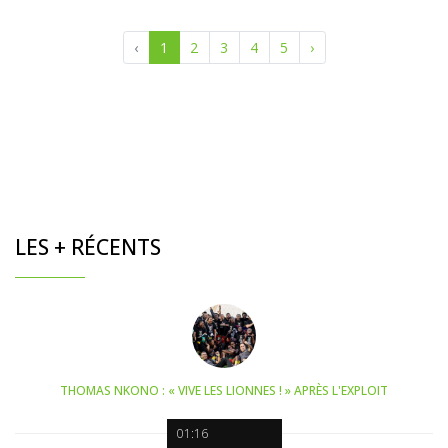
‹
1
2
3
4
5
›
LES + RÉCENTS
THOMAS NKONO : « VIVE LES LIONNES ! » APRÈS L'EXPLOIT
01:16