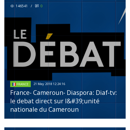
146541
/
0
21 May 2018 12:24:16
FRANCE
France- Cameroun- Diaspora: Diaf-tv:
le debat direct sur l&#39;unité
nationale du Cameroun