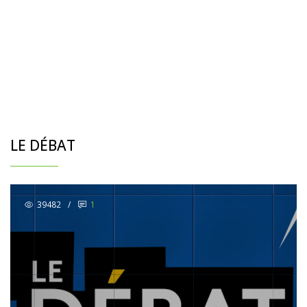
LE DÉBAT
39482
/
1