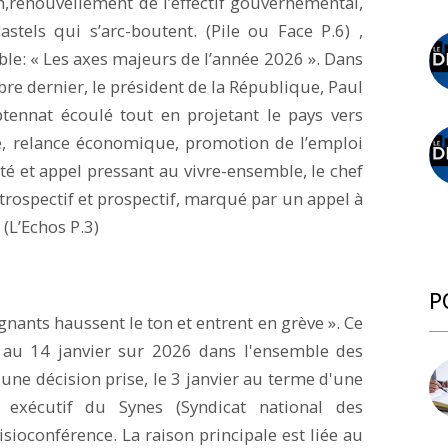
n,renouvellement de l’effectif gouvernemental,
astels qui s’arc-boutent. (Pile ou Face P.6) ,
le: « Les axes majeurs de l’année 2026 ». Dans
re dernier, le président de la République, Paul
ptennat écoulé tout en projetant le pays vers
que, relance économique, promotion de l’emploi
té et appel pressant au vivre-ensemble, le chef
 rétrospectif et prospectif, marqué par un appel à
. (L’Echos P.3)
P
nants haussent le ton et entrent en grève ». Ce
u 14 janvier sur 2026 dans l'ensemble des
une décision prise, le 3 janvier au terme d'une
 exécutif du Synes (Syndicat national des
sioconférence. La raison principale est liée au