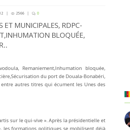
12
|
2566
|
0
S ET MUNICIPALES, RDPC-
T,INHUMATION BLOQUÉE,
..
-Evodoula, Remaniement,Inhumation bloquée,
ière,Sécurisation du port de Douala-Bonabéri,
t entre autres titres qui écument les Unes des
artis sur le qui-vive ». Après la présidentielle et
e, les formations politiques se mobilisent déjà