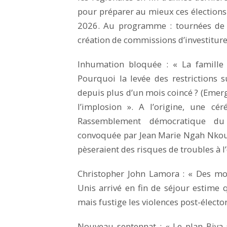
pour préparer au mieux ces élections
2026. Au programme : tournées de se
création de commissions d’investiture
Inhumation bloquée : « La famille 
Pourquoi la levée des restrictions 
depuis plus d’un mois coincé ? (Emer
l’implosion ». A l’origine, une c
Rassemblement démocratique du 
convoquée par Jean Marie Ngah Nkoum
pèseraient des risques de troubles à l
Christopher John Lamora : « Des mor
Unis arrivé en fin de séjour estime q
mais fustige les violences post-électo
Nouveau septennat : « Le plan Biya 