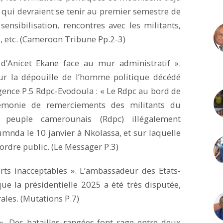
 qui devraient se tenir au premier semestre de
nsibilisation, rencontres avec les militants,
, etc. (Cameroon Tribune Pp.2-3)
d’Anicet Ekane face au mur administratif ».
sur la dépouille de l’homme politique décédé
gence P.5 Rdpc-Evodoula : « Le Rdpc au bord de
érémonie de remerciements des militants du
peuple camerounais (Rdpc) illégalement
nda le 10 janvier à Nkolassa, et sur laquelle
’ordre public. (Le Messager P.3)
ts inacceptables ». L’ambassadeur des Etats-
ue la présidentielle 2025 a été très disputée,
rales. (Mutations P.7)
». Des batailles rangées font rage entre deux