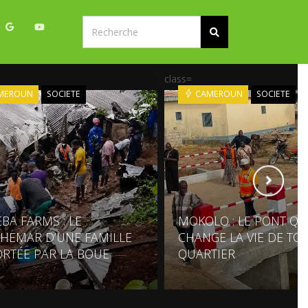
class=
MEROUN
SOCIETE
CAMEROUN
SOCIETE
BA FARMS : LE
MOKOLO : LE PONT QU
HEMAR D’UNE FAMILLE
CHANGE LA VIE DE TO
RTÉE PAR LA BOUE
QUARTIER