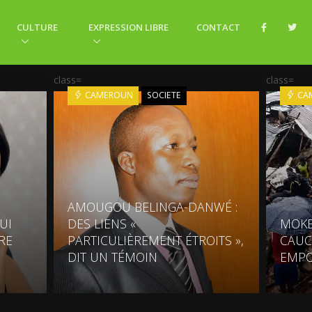
CULTURE
EXPRESSION LIBRE
CONTACT
class=
class=
CAMEROUN
SOCIETE
CA
AMOUGOU BELINGA-DANWÉ :
UI
DES LIENS «
MOKE
RE
PARTICULIÈREMENT ÉTROITS »,
CAUC
DIT UN TÉMOIN
EMPO