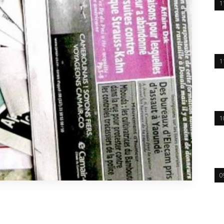
1
1
1
0