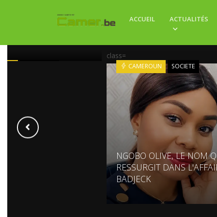
ACCUEIL
ACTUALITÉS
UN : LA ROUTE QUI
OURRIR LES TOMATES
class=
ROUN
ECONOMIE
CAMEROUN
SOCIETE
NGOBO OLIVE, LE NOM Q
RESSURGIT DANS L'AFFAI
BADJECK