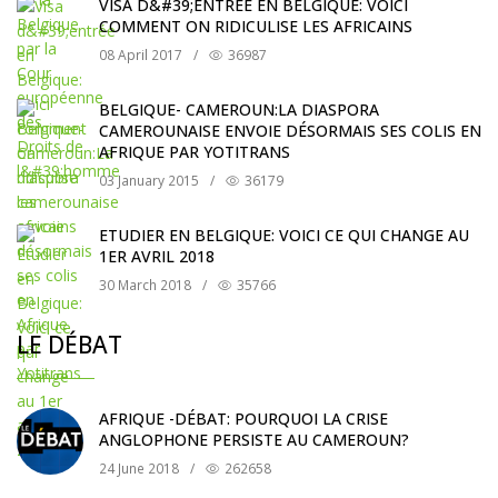
VISA D&#39;ENTRÉE EN BELGIQUE: VOICI
COMMENT ON RIDICULISE LES AFRICAINS
08 April 2017
/
36987
BELGIQUE- CAMEROUN:LA DIASPORA
CAMEROUNAISE ENVOIE DÉSORMAIS SES COLIS EN
AFRIQUE PAR YOTITRANS
03 January 2015
/
36179
ETUDIER EN BELGIQUE: VOICI CE QUI CHANGE AU
1ER AVRIL 2018
30 March 2018
/
35766
LE DÉBAT
AFRIQUE -DÉBAT: POURQUOI LA CRISE
ANGLOPHONE PERSISTE AU CAMEROUN?
24 June 2018
/
262658