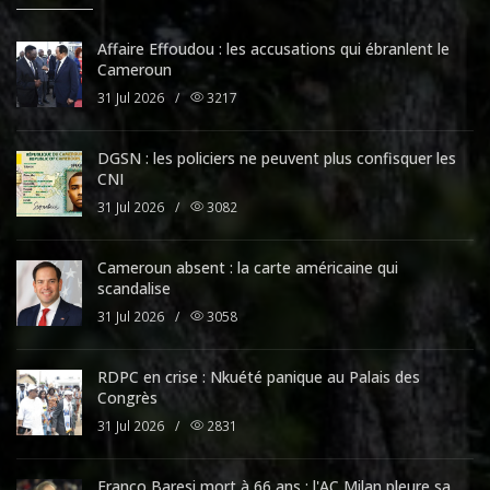
Affaire Effoudou : les accusations qui ébranlent le
Cameroun
31 Jul 2026
/
3217
DGSN : les policiers ne peuvent plus confisquer les
CNI
31 Jul 2026
/
3082
Cameroun absent : la carte américaine qui
scandalise
31 Jul 2026
/
3058
RDPC en crise : Nkuété panique au Palais des
Congrès
31 Jul 2026
/
2831
Franco Baresi mort à 66 ans : l'AC Milan pleure sa