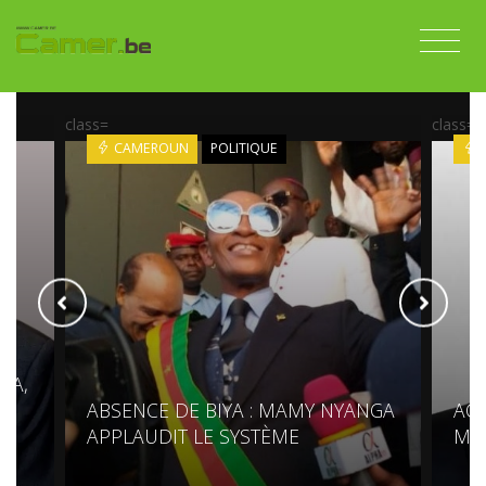
class=
class=
CAMEROUN
POLITIQUE
DA,
ABSENCE DE BIYA : MAMY NYANGA
ACC
APPLAUDIT LE SYSTÈME
MO