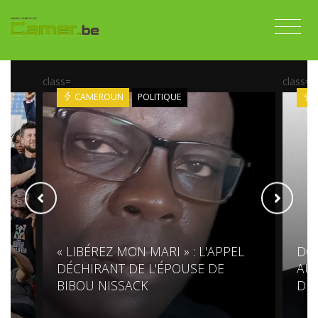
class=
class=
CAMEROUN
POLITIQUE
« LIBÉREZ MON MARI » : L'APPEL
DG
DÉCHIRANT DE L'ÉPOUSE DE
AUR
BIBOU NISSACK
DIP