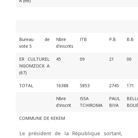
A (66)
Bureau de
Nbre
ITB
P.B
B.B
vote 5
d'inscrits
ER CULTUREL
45
09
21
00
NGOMZOCK A
(67)
TOTAL
16388
5853
2745
171
Nbre
ISSA
PAUL
BELL
d'inscrit
TCHIROMA
BIYA
BOU
COMMUNE DE KEKEM
Le président de la République sortant,