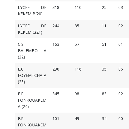
LYCEE DE
318
110
25
03
KEKEM B(20)
LYCEE DE
244
85
11
02
KEKEM C(21)
C.S.I
163
57
51
01
BALEMBO A
(22)
E.C
290
116
35
06
FOYEMTCHA A
(23)
E.P
345
98
83
02
FONKOUAKEM
A (24)
E.P
101
49
34
00
FONKOUAKEM