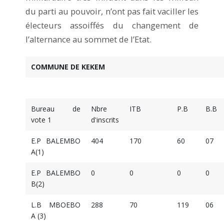
du parti au pouvoir, n’ont pas fait vaciller les
électeurs assoiffés du changement de
l’alternance au sommet de l’Etat.
COMMUNE DE KEKEM
Bureau de
Nbre
ITB
P.B
B.B
vote 1
d'inscrits
E.P BALEMBO
404
170
60
07
A(1)
E.P BALEMBO
0
0
0
0
B(2)
L.B MBOEBO
288
70
119
06
A (3)