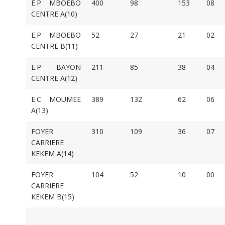
E.P MBOEBO
400
98
153
08
CENTRE A(10)
E.P MBOEBO
52
27
21
02
CENTRE B(11)
E.P BAYON
211
85
38
04
CENTRE A(12)
E.C MOUMEE
389
132
62
06
A(13)
FOYER
310
109
36
07
CARRIERE
KEKEM A(14)
FOYER
104
52
10
00
CARRIERE
KEKEM B(15)