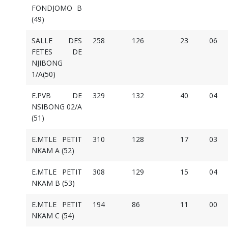
FONDJOMO B
(49)
SALLE DES
258
126
23
06
FETES DE
NJIBONG
1/A(50)
E.PVB DE
329
132
40
04
NSIBONG 02/A
(51)
E.MTLE PETIT
310
128
17
03
NKAM A (52)
E.MTLE PETIT
308
129
15
04
NKAM B (53)
E.MTLE PETIT
194
86
11
00
NKAM C (54)