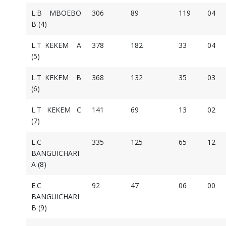
L.B MBOEBO
306
89
119
04
B (4)
L.T KEKEM A
378
182
33
04
(5)
L.T KEKEM B
368
132
35
03
(6)
L.T KEKEM C
141
69
13
02
(7)
E.C
335
125
65
12
BANGUICHARI
A (8)
E.C
92
47
06
00
BANGUICHARI
B (9)