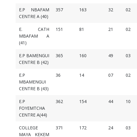
E.P NBAFAM
357
163
32
02
CENTRE A (40)
E. CATH
151
81
21
02
MBAFAM A
(41)
E.P BAMENGUI
365
160
49
03
CENTRE B (42)
E.P
36
14
07
02
MBAMENGUI
CENTRE B (43)
E.P
362
154
44
10
FOYEMTCHA
CENTRE A(44)
COLLEGE
371
172
24
03
MAYA KEKEM