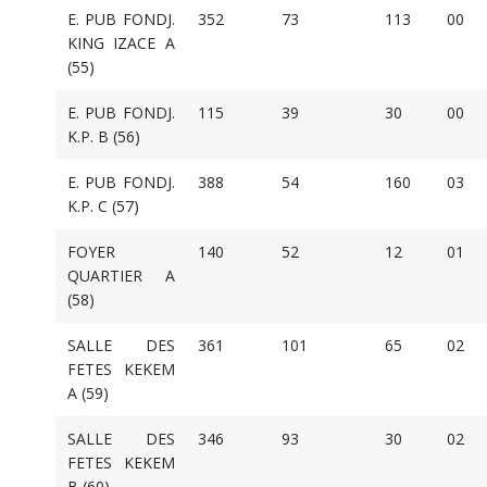
E. PUB FONDJ.
352
73
113
00
KING IZACE A
(55)
E. PUB FONDJ.
115
39
30
00
K.P. B (56)
E. PUB FONDJ.
388
54
160
03
K.P. C (57)
FOYER
140
52
12
01
QUARTIER A
(58)
SALLE DES
361
101
65
02
FETES KEKEM
A (59)
SALLE DES
346
93
30
02
FETES KEKEM
B (60)