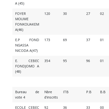
A (45)
FOYER
120
30
27
02
MOUME
FONKOUAKEM
A(46)
E.P FOND
173
69
37
01
NGASSA
NICODA A(47)
E. CEBEC
354
95
96
01
FONDJOMO A
(48)
Bureau de
Nbre
ITB
P.B
B.B
vote 4
d'inscrits
ECOLE CEBEC
92
36
33
00