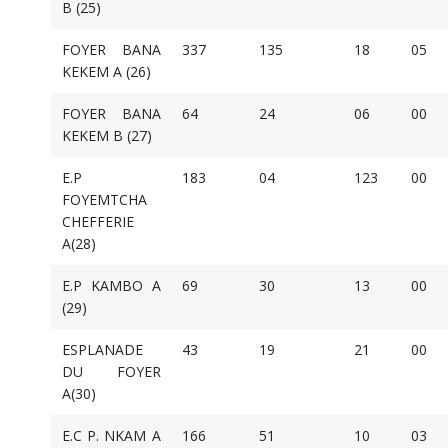
B (25)
FOYER BANA
337
135
18
05
KEKEM A (26)
FOYER BANA
64
24
06
00
KEKEM B (27)
E.P
183
04
123
00
FOYEMTCHA
CHEFFERIE
A(28)
E.P KAMBO A
69
30
13
00
(29)
ESPLANADE
43
19
21
00
DU FOYER
A(30)
E.C P. NKAM A
166
51
10
03