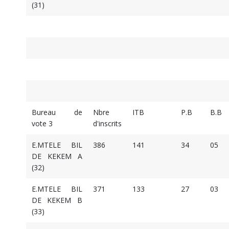
(31)
Bureau de
Nbre
ITB
P.B
B.B
vote 3
d'inscrits
E.MTELE BIL
386
141
34
05
DE KEKEM A
(32)
E.MTELE BIL
371
133
27
03
DE KEKEM B
(33)