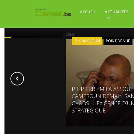
 CHANTIERS AU
ACCUEIL
ACTUALITÉS
UN : DES MILLIARDS
COÛTS EN CASCADE
class=
ROUN
ECONOMIE
CAMEROUN
POINT DE VUE
PR. PIERRE MILA ASSOUT
CAMEROUN DEMAIN SA
CHAOS : L’EXIGENCE D’U
STRATÉGIQUE"