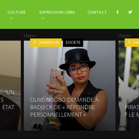
CULTURE
EXPRESSION LIBRE
CONTACT
class=
class=
CAMEROUN
SOCIETE
CA
E: "UN
NS
OLIVE NGOBO DEMANDE À
N ÉTAT
BADJECK DE « RÉPONDRE
PIRA
PERSONNELLEMENT »
? LE 