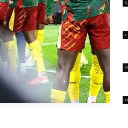
0
0
0
0