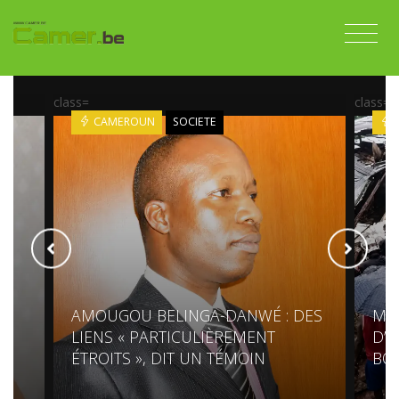
class=
class=
CAMEROUN
SOCIETE
AMOUGOU BELINGA-DANWÉ : DES
MO
LIENS « PARTICULIÈREMENT
D’U
ÉTROITS », DIT UN TÉMOIN
BO