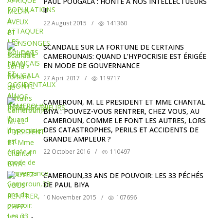
PAUL POUGALA : HONTE A NOS INTELLECTUEURS
!!!
22 August 2015
/
141360
SCANDALE SUR LA FORTUNE DE CERTAINS
CAMEROUNAIS: QUAND L’HYPOCRISIE EST ÉRIGÉE
EN MODE DE GOUVERNANCE
27 April 2017
/
119717
CAMEROUN, M. LE PRESIDENT ET MME CHANTAL
BIYA : POUVEZ-VOUS RENTRER, CHEZ VOUS, AU
CAMEROUN, COMME LE FONT LES AUTRES, LORS
DES CATASTROPHES, PERILS ET ACCIDENTS DE
GRANDE AMPLEUR ?
22 October 2016
/
110497
CAMEROUN,33 ANS DE POUVOIR: LES 33 PÉCHÉS
DE PAUL BIYA
10 November 2015
/
107696