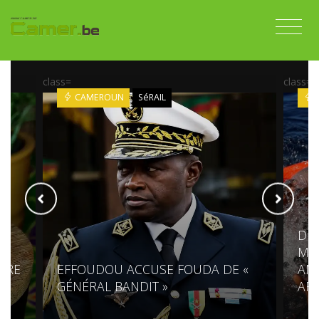
class=
class=
CAMEROUN
SéRAIL
DES
MÉD
PRE
EFFOUDOU ACCUSE FOUDA DE «
AM
GÉNÉRAL BANDIT »
AF