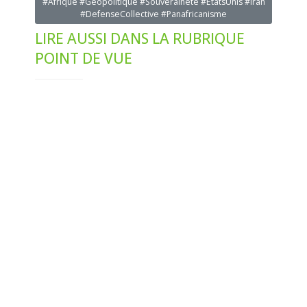
#Afrique #Geopolitique #Souverainete #EtatsUnis #Iran
#DefenseCollective #Panafricanisme
LIRE AUSSI DANS LA RUBRIQUE
POINT DE VUE