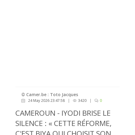
© Camer.be : Toto Jacques
24 May 2026 23:47:58
|
3420
|
0
CAMEROUN - IYODI BRISE LE
SILENCE : « CETTE RÉFORME,
C'EST BIYA QUI CHOISIT SON