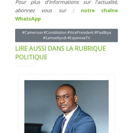
Pour plus d'informations sur l'actualité,
abonnez vous sur :
notre chaîne
WhatsApp
#Cameroun #Constitution #VicePresident #PaulBiya
#SamuelIyodi #EquinoxeTV
LIRE AUSSI DANS LA RUBRIQUE
POLITIQUE