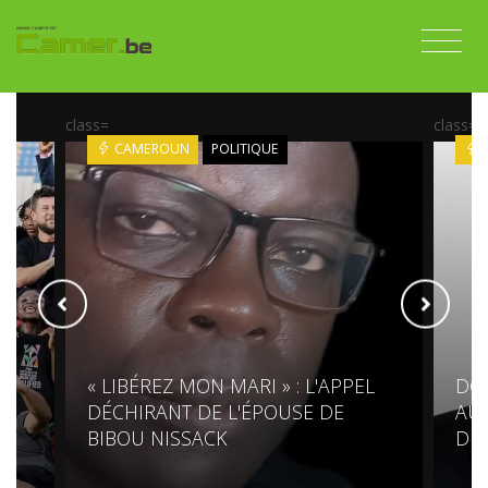
class=
class=
CAMEROUN
POLITIQUE
« LIBÉREZ MON MARI » : L'APPEL
DG
DÉCHIRANT DE L'ÉPOUSE DE
AUR
BIBOU NISSACK
DIP