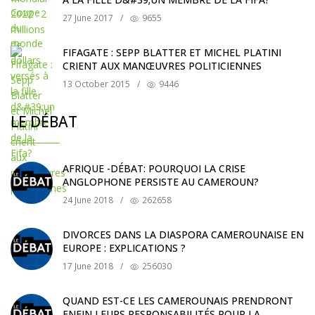
27 June 2017
/
9655
FIFAGATE : SEPP BLATTER ET MICHEL PLATINI
CRIENT AUX MANŒUVRES POLITICIENNES
13 October 2015
/
9446
LE DÉBAT
AFRIQUE -DÉBAT: POURQUOI LA CRISE
ANGLOPHONE PERSISTE AU CAMEROUN?
24 June 2018
/
262658
DIVORCES DANS LA DIASPORA CAMEROUNAISE EN
EUROPE : EXPLICATIONS ?
17 June 2018
/
256030
QUAND EST-CE LES CAMEROUNAIS PRENDRONT
ENFIN LEURS RESPONSABILITÉS POUR LA