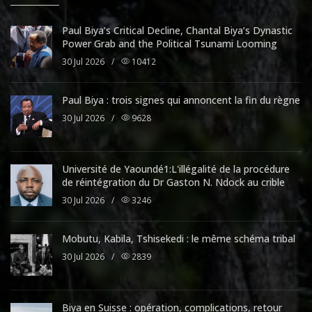
Paul Biya’s Critical Decline, Chantal Biya’s Dynastic
Power Grab and the Political Tsunami Looming
30 Jul 2026
/
10412
Paul Biya : trois signes qui annoncent la fin du règne
30 Jul 2026
/
9628
Université de Yaoundé1:L'illégalité de la procédure
de réintégration du Dr Gaston N. Ndock au crible
30 Jul 2026
/
3246
Mobutu, Kabila, Tshisekedi : le même schéma tribal
30 Jul 2026
/
2839
Biya en Suisse : opération, complications, retour