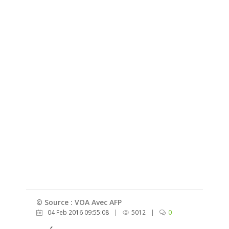
© Source : VOA Avec AFP
04 Feb 2016 09:55:08
|
5012
|
0