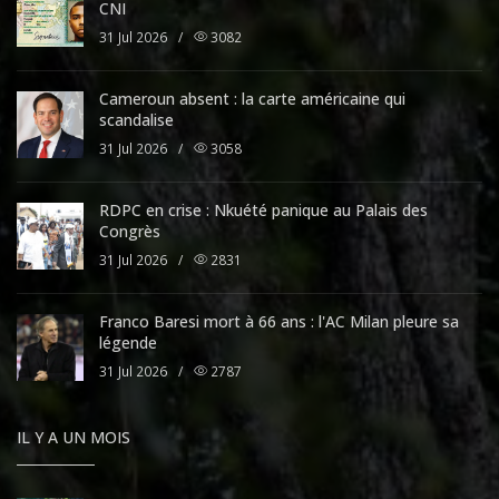
CNI
31 Jul 2026
/
3082
Cameroun absent : la carte américaine qui
scandalise
31 Jul 2026
/
3058
RDPC en crise : Nkuété panique au Palais des
Congrès
31 Jul 2026
/
2831
Franco Baresi mort à 66 ans : l'AC Milan pleure sa
légende
31 Jul 2026
/
2787
IL Y A UN MOIS