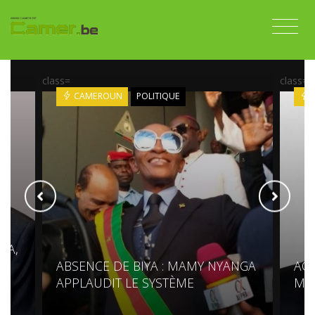
class=
class=
CAMEROUN
POLITIQUE
DA,
ABSENCE DE BIYA : MAMY NYANGA
ACC
APPLAUDIT LE SYSTÈME
MO