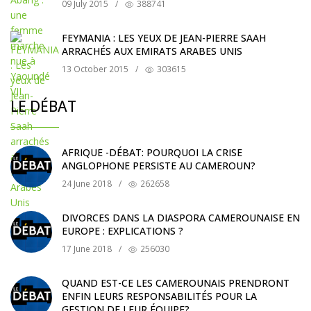
09 July 2015
/
388741
FEYMANIA : LES YEUX DE JEAN-PIERRE SAAH
ARRACHÉS AUX EMIRATS ARABES UNIS
13 October 2015
/
303615
LE DÉBAT
AFRIQUE -DÉBAT: POURQUOI LA CRISE
ANGLOPHONE PERSISTE AU CAMEROUN?
24 June 2018
/
262658
DIVORCES DANS LA DIASPORA CAMEROUNAISE EN
EUROPE : EXPLICATIONS ?
17 June 2018
/
256030
QUAND EST-CE LES CAMEROUNAIS PRENDRONT
ENFIN LEURS RESPONSABILITÉS POUR LA
GESTION DE LEUR ÉQUIPE?