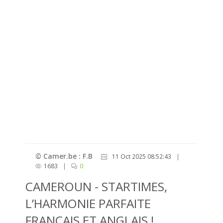
© Camer.be : F.B
11 Oct 2025 08:52:43
|
1683
|
0
CAMEROUN - STARTIMES,
L’HARMONIE PARFAITE
FRANÇAIS ET ANGLAIS !