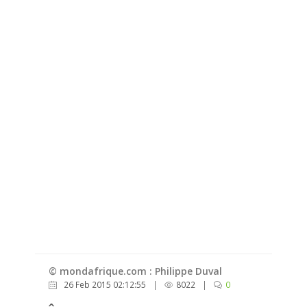
© mondafrique.com : Philippe Duval
26 Feb 2015 02:12:55
|
8022
|
0