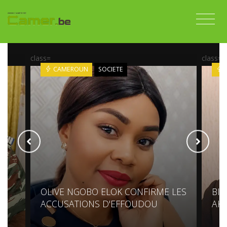
class=
class=
CAMEROUN
SOCIETE
OLIVE NGOBO ELOK CONFIRME LES
BIY
ACCUSATIONS D'EFFOUDOU
AK