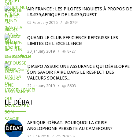
AIR FRANCE : LES PILOTES INQUIETS À PROPOS DE
L&#39;AFRIQUE DE L&#39;OUEST
05 February 2016
/
8794
QUAND LE CLUB EFFICIENCE REPOUSSE LES
LIMITES DE L'EXCELLENCE!
30 January 2019
/
8727
DIASPO ASSUR: UNE ASSURANCE QUI DÉVELOPPE
SON SAVOIR FAIRE DANS LE RESPECT DES
VALEURS SOCIALES...
22 January 2019
/
8603
LE DÉBAT
AFRIQUE -DÉBAT: POURQUOI LA CRISE
ANGLOPHONE PERSISTE AU CAMEROUN?
24 June 2018
/
262658