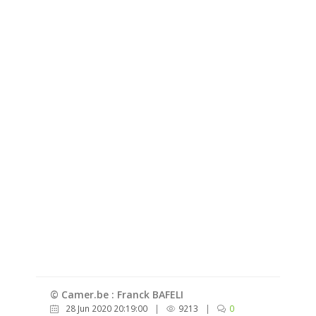
© Camer.be : Franck BAFELI
28 Jun 2020 20:19:00
|
9213
|
0