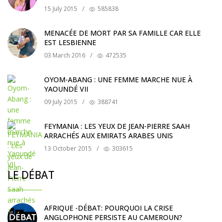
15 July 2015
/
585838
MENACÉE DE MORT PAR SA FAMILLE CAR ELLE
EST LESBIENNE
03 March 2016
/
472535
OYOM-ABANG : UNE FEMME MARCHE NUE À
YAOUNDÉ VII
09 July 2015
/
388741
FEYMANIA : LES YEUX DE JEAN-PIERRE SAAH
ARRACHÉS AUX EMIRATS ARABES UNIS
13 October 2015
/
303615
LE DÉBAT
AFRIQUE -DÉBAT: POURQUOI LA CRISE
ANGLOPHONE PERSISTE AU CAMEROUN?