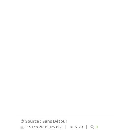
© Source : Sans Détour
19 Feb 2016 10:53:17
|
6329
|
0