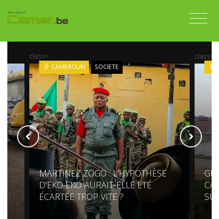
class=
CAMEROUN
ECONOMIE
POTHÈSE
GRANDS CHANTIERS AU
 ÉTÉ
CAMEROUN : DES MILLIARDS DE
SURCOÛTS EN CASCADE