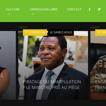
CULTURE
EXPRESSION LIBRE
CONTACT
class=
class=
CAMEROUN
LE SAVIEZ-VOUS
CA
 À
CABA
E
PIRATAGE OU MANIPULATION
ENGA
? LE MINISTRE PRIS AU PIÈGE
FRAN