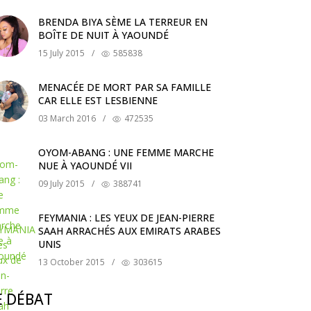
BRENDA BIYA SÈME LA TERREUR EN
BOÎTE DE NUIT À YAOUNDÉ
15 July 2015
/
585838
MENACÉE DE MORT PAR SA FAMILLE
CAR ELLE EST LESBIENNE
03 March 2016
/
472535
OYOM-ABANG : UNE FEMME MARCHE
NUE À YAOUNDÉ VII
09 July 2015
/
388741
FEYMANIA : LES YEUX DE JEAN-PIERRE
SAAH ARRACHÉS AUX EMIRATS ARABES
UNIS
13 October 2015
/
303615
E DÉBAT