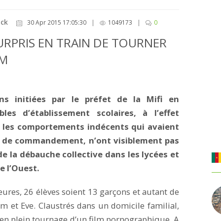
ack
30 Apr 2015 17:05:30
|
1049173
|
0
URPRIS EN TRAIN DE TOURNER
AM
ns initiées par le préfet de la Mifi en
les d’établissement scolaires, à l’effet
ur les comportements indécents qui avaient
re de commandement, n’ont visiblement pas
de la débauche collective dans les lycées et
e l’Ouest.
eures, 26 élèves soient 13 garçons et autant de
am et Eve. Claustrés dans un domicile familial,
t en plein tournage d’un film pornographique. A