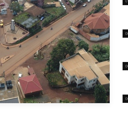
0
0
0
0