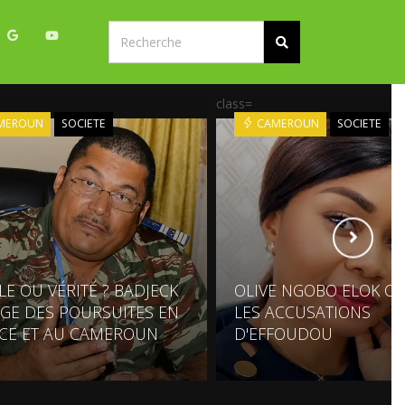
class=
MEROUN
SOCIETE
CAMEROUN
SOCIETE
LE OU VÉRITÉ ? BADJECK
OLIVE NGOBO ELOK C
GE DES POURSUITES EN
LES ACCUSATIONS
CE ET AU CAMEROUN
D'EFFOUDOU