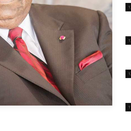
1
1
1
1