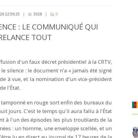
26 22:56:25
|
3328
|
0
ENCE : LE COMMUNIQUÉ QUI
I RELANCE TOUT
ffusion d'un faux décret présidentiel à la CRTV,
 silence : le document n'a « jamais été signé
rde à vue, et la nomination d'un vice-président
e l'État.
t tamponné en rouge sort enfin des bureaux du
 jours. C'est le temps qu'il aura fallu à l'État
t à l'un des épisodes les plus troublants de la
nnées : un homme, une enveloppe scellée, et un
'être lu en direct au journal de 17 heures de la