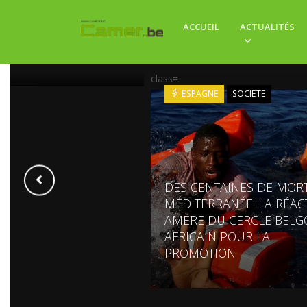
ACCUEIL
ACTUALITÉS
E YOBOUÉ : « JE FAIS
ÂTRE ENGAGÉ »
class=
E
ART
ESPAGNE
SOCIETE
DES CENTAINES DE MOR
MÉDITERRANÉE: LA RÉAC
AMÈRE DU CERCLE BELG
AFRICAIN POUR LA
PROMOTION