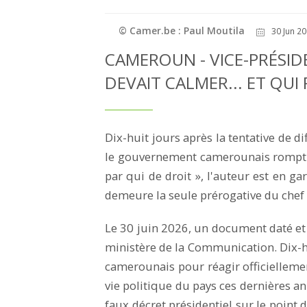
© Camer.be : Paul Moutila
30 Jun 20
CAMEROUN - VICE-PRÉSID
DEVAIT CALMER... ET QU
Dix-huit jours après la tentative de di
le gouvernement camerounais rompt le
par qui de droit », l'auteur est en ga
demeure la seule prérogative du chef d
Le 30 juin 2026, un document daté e
ministère de la Communication. Dix-huit
camerounais pour réagir officiellemen
vie politique du pays ces dernières a
faux décret présidentiel sur le point d