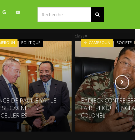
class=
MEROUN
POLITIQUE
CAMEROUN
SOCIETE
CE DE PAUL BIYA : LE
BADJECK CONTRE EFF
ISE GAGNE LES
LA RÉPLIQUE CINGLAN
CELLERIES
COLONEL