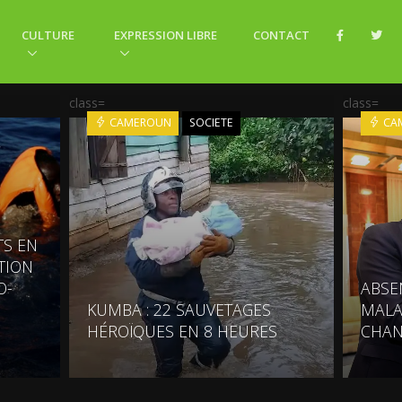
CULTURE
EXPRESSION LIBRE
CONTACT
class=
class=
CAMEROUN
SOCIETE
CA
TS EN
TION
O-
ABSEN
KUMBA : 22 SAUVETAGES
MALA
HÉROÏQUES EN 8 HEURES
CHAN