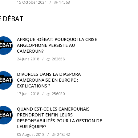
15 October 2024
/
14563
E DÉBAT
AFRIQUE -DÉBAT: POURQUOI LA CRISE
ANGLOPHONE PERSISTE AU
CAMEROUN?
24 June 2018
/
262658
DIVORCES DANS LA DIASPORA
CAMEROUNAISE EN EUROPE :
EXPLICATIONS ?
17 June 2018
/
256030
QUAND EST-CE LES CAMEROUNAIS
PRENDRONT ENFIN LEURS
RESPONSABILITÉS POUR LA GESTION DE
LEUR ÉQUIPE?
05 August 2018
/
248542