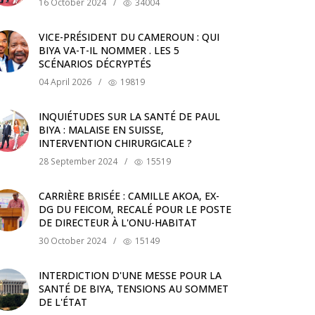
16 October 2024
/
34004
VICE-PRÉSIDENT DU CAMEROUN : QUI
BIYA VA-T-IL NOMMER . LES 5
SCÉNARIOS DÉCRYPTÉS
04 April 2026
/
19819
INQUIÉTUDES SUR LA SANTÉ DE PAUL
BIYA : MALAISE EN SUISSE,
INTERVENTION CHIRURGICALE ?
28 September 2024
/
15519
CARRIÈRE BRISÉE : CAMILLE AKOA, EX-
DG DU FEICOM, RECALÉ POUR LE POSTE
DE DIRECTEUR À L'ONU-HABITAT
30 October 2024
/
15149
INTERDICTION D'UNE MESSE POUR LA
SANTÉ DE BIYA, TENSIONS AU SOMMET
DE L'ÉTAT