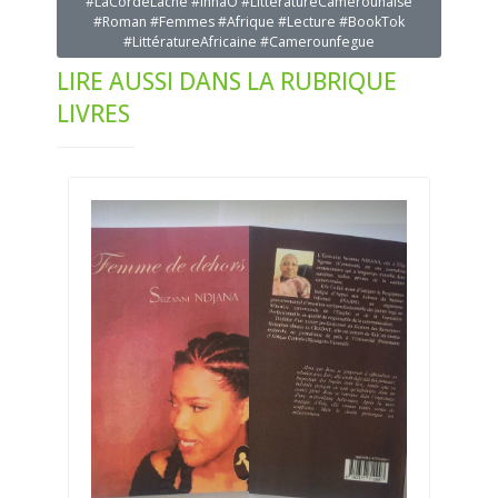
#LaCordeLâche #InnaO #LittératureCamerounaise
#Roman #Femmes #Afrique #Lecture #BookTok
#LittératureAfricaine #Camerounfegue
LIRE AUSSI DANS LA RUBRIQUE
LIVRES