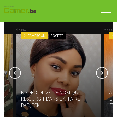
class=
class=
CAMEROUN
SOCIETE
LA
NGOBO OLIVE, LE NOM QUI
AM
RESSURGIT DANS L'AFFAIRE
LIE
BADJECK
ÉTR