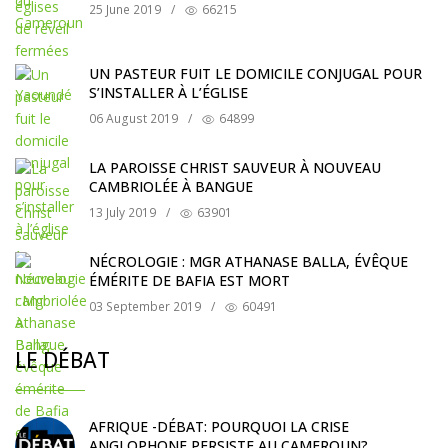
25 June 2019
/
66215
UN PASTEUR FUIT LE DOMICILE CONJUGAL POUR
S’INSTALLER À L’ÉGLISE
06 August 2019
/
64899
LA PAROISSE CHRIST SAUVEUR À NOUVEAU
CAMBRIOLÉE À BANGUE
13 July 2019
/
63901
NÉCROLOGIE : MGR ATHANASE BALLA, ÉVÊQUE
ÉMÉRITE DE BAFIA EST MORT
03 September 2019
/
60491
LE DÉBAT
AFRIQUE -DÉBAT: POURQUOI LA CRISE
ANGLOPHONE PERSISTE AU CAMEROUN?