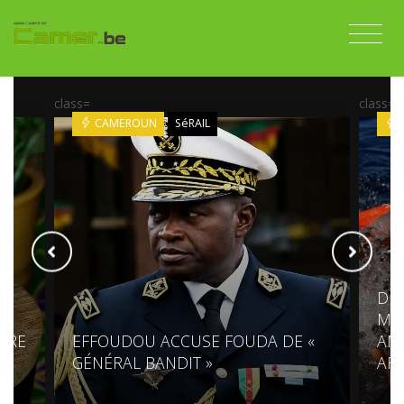
class=
class=
CAMEROUN
SéRAIL
DES
MÉD
PRE
EFFOUDOU ACCUSE FOUDA DE «
AM
GÉNÉRAL BANDIT »
AF