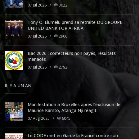
07 Jul 2026
/
3022
Tony O. Elumelu prend sa retraite DU GROUPE
UNITED BANK FOR AFRICA
07 Jul 2026
/
2906
Bac 2026 : correcteurs non payés, résultats
menacés
07 Jul 2026
/
2793
IL Y A UN AN
Manifestation à Bruxelles après l’exclusion de
Maurice Kamto, Atanga Nji réagit
07 Aug 2025
/
6045
Le CODE met en Garde la France contre son