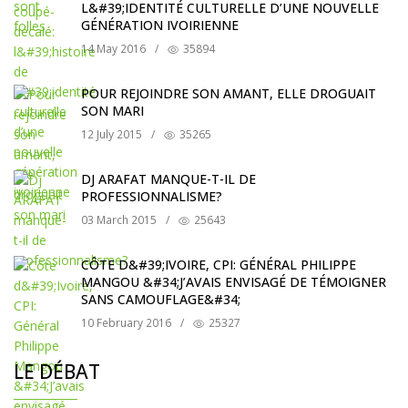
L&#39;IDENTITÉ CULTURELLE D’UNE NOUVELLE
GÉNÉRATION IVOIRIENNE
14 May 2016
/
35894
POUR REJOINDRE SON AMANT, ELLE DROGUAIT
SON MARI
12 July 2015
/
35265
DJ ARAFAT MANQUE-T-IL DE
PROFESSIONNALISME?
03 March 2015
/
25643
CÔTE D&#39;IVOIRE, CPI: GÉNÉRAL PHILIPPE
MANGOU &#34;J’AVAIS ENVISAGÉ DE TÉMOIGNER
SANS CAMOUFLAGE&#34;
10 February 2016
/
25327
LE DÉBAT