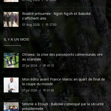
Rivalité présumée : Ngoh Ngoh et Baboke
s’affichent unis
01 Aug 2026
/
2730
IL Y A UN MOIS
Ottawa : la crise des passeports camerounais vire
au scandale
07 Jul 2026
/
4110
Mon édito avant France-Maroc en quart de final de
la coupe du monde
07 Jul 2026
/
3136
Séisme à Etoudi : Baboke convoqué par la sécurité
présidentielle