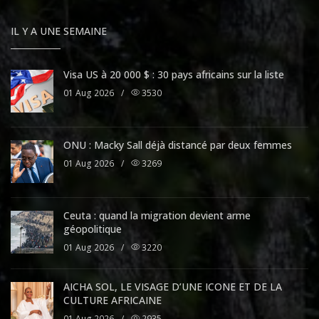
IL Y A UNE SEMAINE
Visa US à 20 000 $ : 30 pays africains sur la liste
01 Aug 2026
/
3530
ONU : Macky Sall déjà distancé par deux femmes
01 Aug 2026
/
3269
Ceuta : quand la migration devient arme
géopolitique
01 Aug 2026
/
3220
AICHA SOL, LE VISAGE D’UNE ICONE ET DE LA
CULTURE AFRICAINE
01 Aug 2026
/
2935