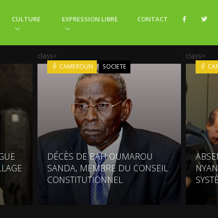
CULTURE
EXPRESSION LIBRE
CONTACT
class=
class=
CAMEROUN
SOCIETE
CA
NGUE
DÉCÈS DE BAH OUMAROU
ABSE
LLAGE
SANDA, MEMBRE DU CONSEIL
NYAN
CONSTITUTIONNEL
SYST