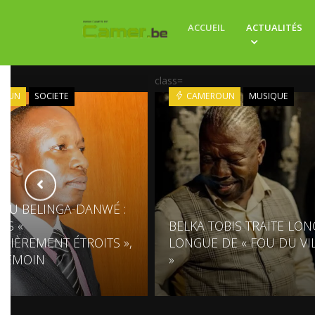
ACCUEIL
ACTUALITÉS
class=
ROUN
SOCIETE
CAMEROUN
MUSIQUE
U BELINGA-DANWÉ :
NS «
BELKA TOBIS TRAITE LO
ULIÈREMENT ÉTROITS »,
LONGUE DE « FOU DU VI
 TÉMOIN
»