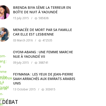
BRENDA BIYA SÈME LA TERREUR EN
BOÎTE DE NUIT À YAOUNDÉ
15 July 2015
/
585838
MENACÉE DE MORT PAR SA FAMILLE
CAR ELLE EST LESBIENNE
03 March 2016
/
472535
OYOM-ABANG : UNE FEMME MARCHE
NUE À YAOUNDÉ VII
09 July 2015
/
388741
FEYMANIA : LES YEUX DE JEAN-PIERRE
SAAH ARRACHÉS AUX EMIRATS ARABES
UNIS
13 October 2015
/
303615
E DÉBAT