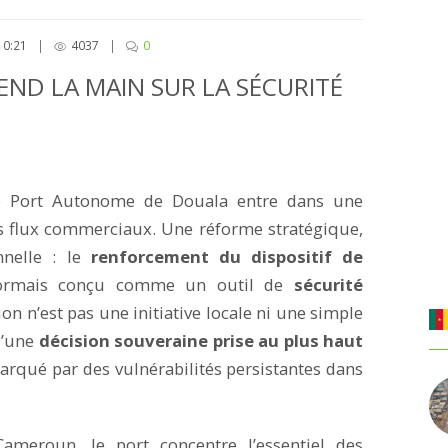
10:21
|
4037
|
0
END LA MAIN SUR LA SÉCURITÉ
le Port Autonome de Douala entre dans une
es flux commerciaux. Une réforme stratégique,
nnelle : le
renforcement du dispositif de
sormais conçu comme un outil de
sécurité
ion n’est pas une initiative locale ni une simple
d’une
décision souveraine prise au plus haut
arqué par des vulnérabilités persistantes dans
eroun, le port concentre l’essentiel des