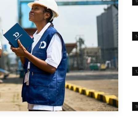
1
1
1
1