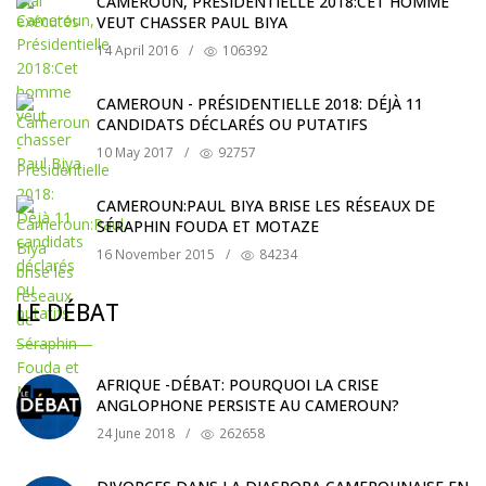
CAMEROUN, PRÉSIDENTIELLE 2018:CET HOMME
VEUT CHASSER PAUL BIYA
14 April 2016
/
106392
CAMEROUN - PRÉSIDENTIELLE 2018: DÉJÀ 11
CANDIDATS DÉCLARÉS OU PUTATIFS
10 May 2017
/
92757
CAMEROUN:PAUL BIYA BRISE LES RÉSEAUX DE
SÉRAPHIN FOUDA ET MOTAZE
16 November 2015
/
84234
LE DÉBAT
AFRIQUE -DÉBAT: POURQUOI LA CRISE
ANGLOPHONE PERSISTE AU CAMEROUN?
24 June 2018
/
262658