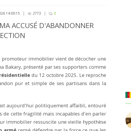
026 14:00:15
|
2773
|
0
OMA ACCUSÉ D'ABANDONNER
LECTION
 promoteur immobilier vient de décocher une
oma Bakary, présenté par ses supporters comme
présidentielle
du 12 octobre 2025. Le reproche
andon pur et simple de ses partisans dans la
it aujourd'hui politiquement affaibli, entouré
 de cette fragilité mais incapables d'en parler
ur immobilier ressuscite une vieille hypothèse
on armé
censé défendre par la force ce que les