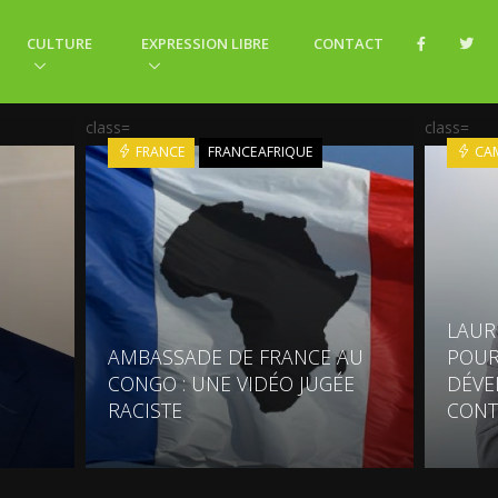
CULTURE
EXPRESSION LIBRE
CONTACT
class=
class=
FRANCE
FRANCEAFRIQUE
CA
LAUR
AMBASSADE DE FRANCE AU
POUR
CONGO : UNE VIDÉO JUGÉE
DÉVE
RACISTE
CONT