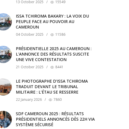
13 October 2025
/
15549
ISSA TCHIROMA BAKARY : LA VOIX DU
PEUPLE FACE AU POUVOIR AU
CAMEROUN
04 October 2025
/
11586
PRÉSIDENTIELLE 2025 AU CAMEROUN :
L'ANNONCE DES RÉSULTATS SUSCITE
UNE VIVE CONTESTATION
21 October 2025
/
8441
LE PHOTOGRAPHE D’ISSA TCHIROMA
TRADUIT DEVANT LE TRIBUNAL
MILITAIRE : L’ÉTAU SE RESSERRE
22 January 2026
/
7860
SDF CAMEROUN 2025 : RÉSULTATS
PRÉSIDENTIELS ANNONCÉS DÈS 22H VIA
SYSTÈME SÉCURISÉ