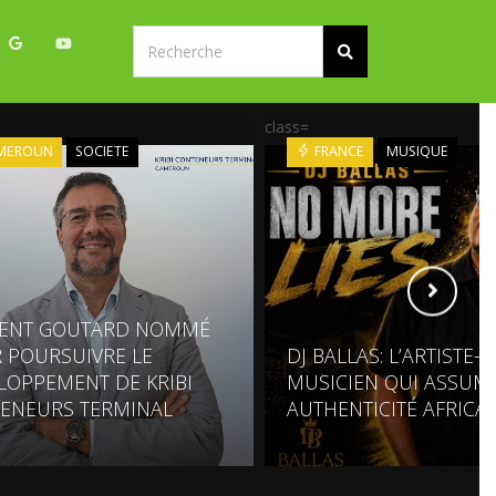
class=
MEROUN
SOCIETE
FRANCE
MUSIQUE
ENT GOUTARD NOMMÉ
 POURSUIVRE LE
DJ BALLAS: L’ARTISTE-
LOPPEMENT DE KRIBI
MUSICIEN QUI ASSUM
ENEURS TERMINAL
AUTHENTICITÉ AFRICA