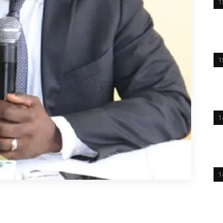
1
1
1
1