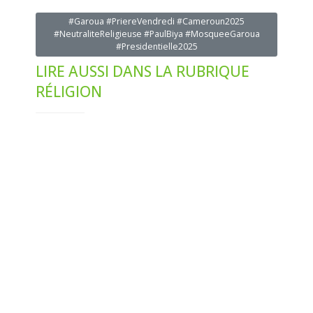
#Garoua #PriereVendredi #Cameroun2025
#NeutraliteReligieuse #PaulBiya #MosqueeGaroua
#Presidentielle2025
LIRE AUSSI DANS LA RUBRIQUE
RÉLIGION