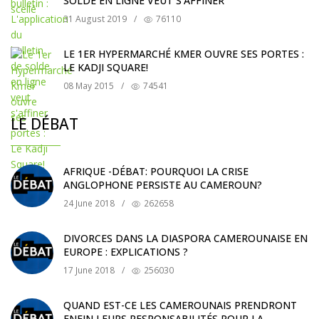
SOLDE EN LIGNE VEUT S'AFFINER
31 August 2019
/
76110
LE 1ER HYPERMARCHÉ KMER OUVRE SES PORTES :
LE KADJI SQUARE!
08 May 2015
/
74541
LE DÉBAT
AFRIQUE -DÉBAT: POURQUOI LA CRISE
ANGLOPHONE PERSISTE AU CAMEROUN?
24 June 2018
/
262658
DIVORCES DANS LA DIASPORA CAMEROUNAISE EN
EUROPE : EXPLICATIONS ?
17 June 2018
/
256030
QUAND EST-CE LES CAMEROUNAIS PRENDRONT
ENFIN LEURS RESPONSABILITÉS POUR LA