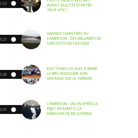
L'HYPOTHÈSE D'EKO EKO
0:33
AURAIT-ELLE ÉTÉ ÉCARTÉE
TROP VITE ?
GRANDS CHANTIERS AU
CAMEROUN : DES MILLIARDS DE
8:25
SURCOÛTS EN CASCADE
ELECTIONS LOCALES À VENIR:
LE MRC REDESSINE SON
6:28
ANCRAGE SUR LE TERRAIN
CAMEROUN : UN AN APRÈS LE
REJET DE KAMTO, LA
6:09
DÉMOCRATIE EN SUSPENS