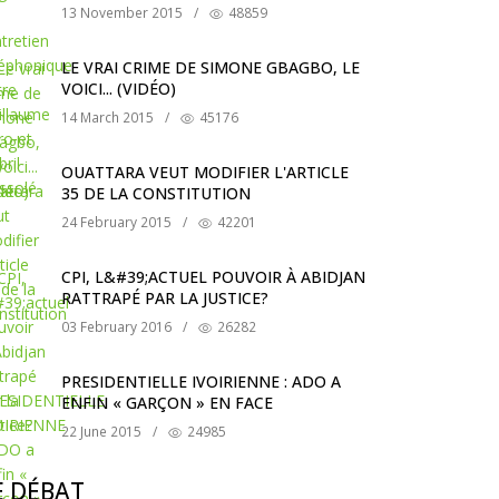
13 November 2015
/
48859
LE VRAI CRIME DE SIMONE GBAGBO, LE
VOICI... (VIDÉO)
14 March 2015
/
45176
OUATTARA VEUT MODIFIER L'ARTICLE
35 DE LA CONSTITUTION
24 February 2015
/
42201
CPI, L&#39;ACTUEL POUVOIR À ABIDJAN
RATTRAPÉ PAR LA JUSTICE?
03 February 2016
/
26282
PRESIDENTIELLE IVOIRIENNE : ADO A
ENFIN « GARÇON » EN FACE
22 June 2015
/
24985
E DÉBAT