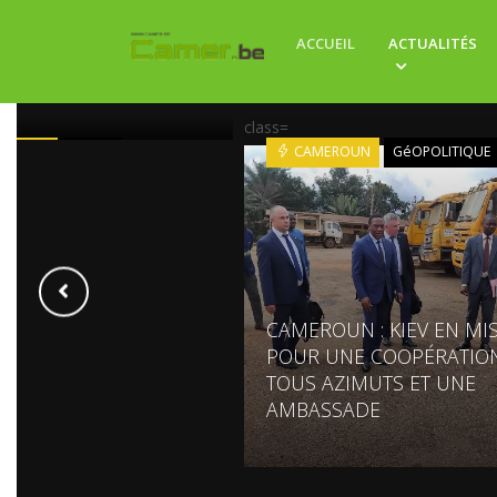
RENARD DE RETOUR
ACCUEIL
ACTUALITÉS
 D'IVOIRE : LE SORCIER
REVIENT
class=
'IVOIRE
SPORT
CAMEROUN
GéOPOLITIQUE
CAMEROUN : KIEV EN MI
POUR UNE COOPÉRATIO
TOUS AZIMUTS ET UNE
AMBASSADE