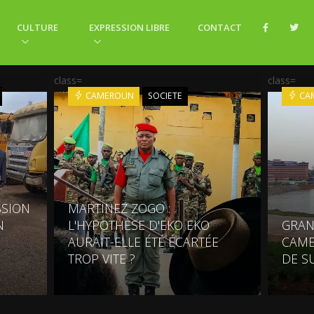
CULTURE
EXPRESSION LIBRE
CONTACT
class=
class=
CAMEROUN
SOCIETE
CA
SSION
MARTINEZ ZOGO :
N
L'HYPOTHÈSE D'EKO EKO
GRAN
AURAIT-ELLE ÉTÉ ÉCARTÉE
CAME
TROP VITE ?
DE S