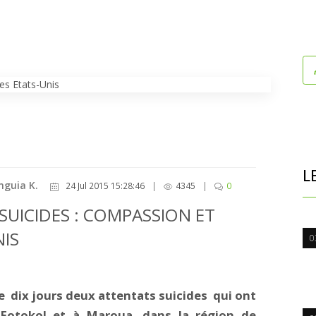
L
mguia K.
24 Jul 2015 15:28:46
|
4345
|
0
UICIDES : COMPASSION ET
NIS
0
 dix jours deux attentats suicides qui ont
Fotokol et à Maroua, dans la région de