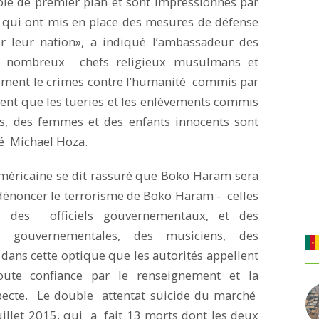
ôle de premier plan et sont impressionnés par
s qui ont mis en place des mesures de défense
er leur nation», a indiqué l’ambassadeur des
les nombreux chefs religieux musulmans et
ement le crimes contre l’humanité commis par
ent que les tueries et les enlèvements commis
 des femmes et des enfants innocents sont
té Michael Hoza.
américaine se dit rassuré que Boko Haram sera
dénoncer le terrorisme de Boko Haram - celles
, des officiels gouvernementaux, et des
on gouvernementales, des musiciens, des
t dans cette optique que les autorités appellent
oute confiance par le renseignement et la
pecte. Le double attentat suicide du marché
illet 2015, qui a fait 13 morts dont les deux