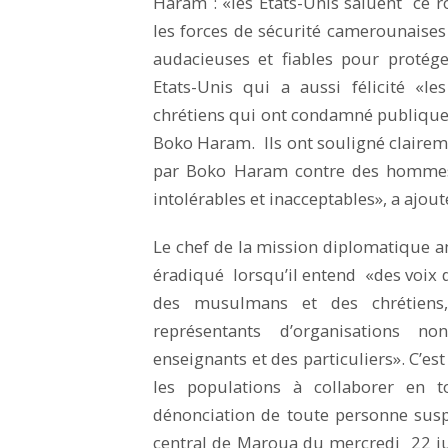
Haram : «les Etats-Unis saluent ce r
les forces de sécurité camerounaise
audacieuses et fiables pour protég
Etats-Unis qui a aussi félicité «
chrétiens qui ont condamné publiqu
Boko Haram. Ils ont souligné clairem
par Boko Haram contre des hommes,
intolérables et inacceptables», a ajou
Le chef de la mission diplomatique 
éradiqué lorsqu’il entend «des voix 
des musulmans et des chrétiens
représentants d’organisations n
enseignants et des particuliers». C’es
les populations à collaborer en t
dénonciation de toute personne sus
central de Maroua du mercredi 22 ju