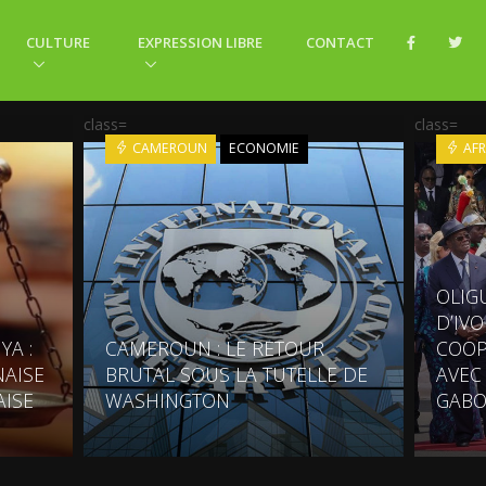
CULTURE
EXPRESSION LIBRE
CONTACT
class=
class=
CAMEROUN
ECONOMIE
AFR
OLIG
D’IV
YA :
CAMEROUN : LE RETOUR
COOP
AISE
BRUTAL SOUS LA TUTELLE DE
AVEC
AISE
WASHINGTON
GABO