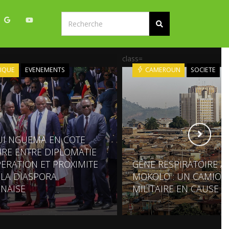
class=
IQUE
EVENEMENTS
CAMEROUN
SOCIETE
UI NGUEMA EN COTE
OIRE ENTRE DIPLOMATIE
ERATION ET PROXIMITE
GÊNE RESPIRATOIRE À
 LA DIASPORA
MOKOLO : UN CAMION
NAISE
MILITAIRE EN CAUSE