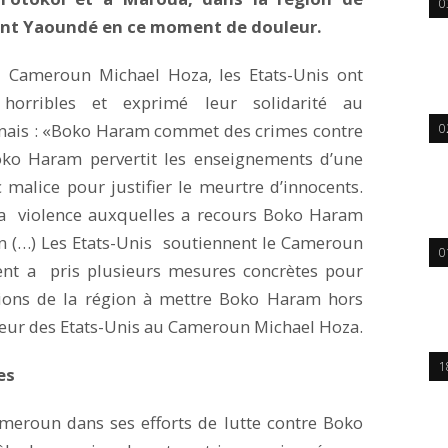
0
ent Yaoundé en ce moment de douleur.
 Cameroun Michael Hoza, les Etats-Unis ont
orribles et exprimé leur solidarité au
ais : «Boko Haram commet des crimes contre
0
Boko Haram pervertit les enseignements d’une
c malice pour justifier le meurtre d’innocents.
t la violence auxquelles a recours Boko Haram
 fin (…) Les Etats-Unis soutiennent le Cameroun
0
nt a pris plusieurs mesures concrètes pour
tions de la région à mettre Boko Haram hors
adeur des Etats-Unis au Cameroun Michael Hoza.
1
es
ameroun dans ses efforts de lutte contre Boko