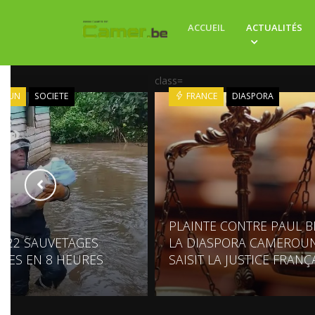
ACCUEIL
ACTUALITÉS
class=
ROUN
SOCIETE
FRANCE
DIASPORA
PLAINTE CONTRE PAUL BI
: 22 SAUVETAGES
LA DIASPORA CAMEROUN
UES EN 8 HEURES
SAISIT LA JUSTICE FRANÇ