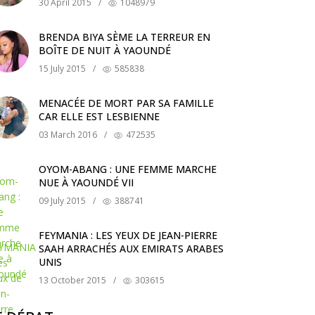
30 April 2015
/
1048979
BRENDA BIYA SÈME LA TERREUR EN
BOÎTE DE NUIT À YAOUNDÉ
15 July 2015
/
585838
MENACÉE DE MORT PAR SA FAMILLE
CAR ELLE EST LESBIENNE
03 March 2016
/
472535
OYOM-ABANG : UNE FEMME MARCHE
NUE À YAOUNDÉ VII
09 July 2015
/
388741
FEYMANIA : LES YEUX DE JEAN-PIERRE
SAAH ARRACHÉS AUX EMIRATS ARABES
UNIS
13 October 2015
/
303615