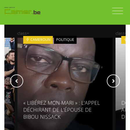
class=
class=
CAMEROUN
POLITIQUE
« LIBÉREZ MON MARI » : L'APPEL
DG
DÉCHIRANT DE L'ÉPOUSE DE
AUR
BIBOU NISSACK
DIP