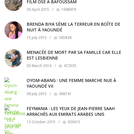
FILM OSÉ À BAFOUSSAM
30 April 2015
/
1048979
BRENDA BIYA SÈME LA TERREUR EN BOÎTE DE
NUIT À YAOUNDÉ
15 July 2015
/
585838
MENACÉE DE MORT PAR SA FAMILLE CAR ELLE
EST LESBIENNE
03 March 2016
/
472535
OYOM-ABANG : UNE FEMME MARCHE NUE À
YAOUNDÉ VII
09 July 2015
/
388741
FEYMANIA : LES YEUX DE JEAN-PIERRE SAAH
ARRACHÉS AUX EMIRATS ARABES UNIS
13 October 2015
/
303615