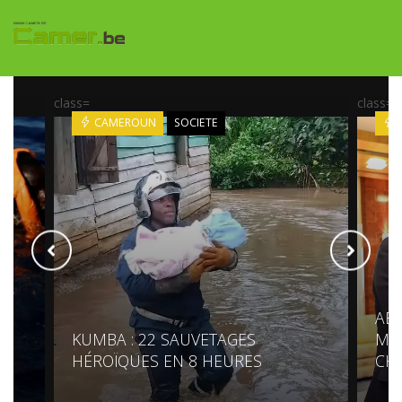
class=
class=
CAMEROUN
SOCIETE
ABS
KUMBA : 22 SAUVETAGES
MAL
N
HÉROÏQUES EN 8 HEURES
CH