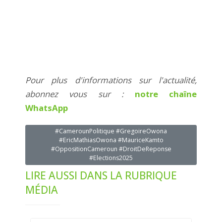
Pour plus d'informations sur l'actualité,
abonnez vous sur :
notre chaîne
WhatsApp
#CamerounPolitique #GregoireOwona
#EricMathiasOwona #MauriceKamto
#OppositionCameroun #DroitDeReponse
#Elections2025
LIRE AUSSI DANS LA RUBRIQUE
MÉDIA