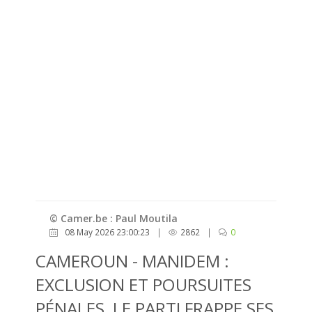
© Camer.be : Paul Moutila
08 May 2026 23:00:23
|
2862
|
0
CAMEROUN - MANIDEM :
EXCLUSION ET POURSUITES
PÉNALES, LE PARTI FRAPPE SES