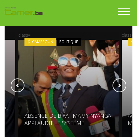
class=
class=
CAMEROUN
POLITIQUE
DA,
ABSENCE DE BIYA : MAMY NYANGA
ACC
APPLAUDIT LE SYSTÈME
MO