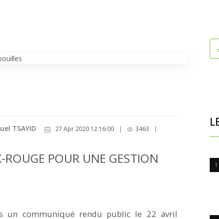
L
uel TSAYID
27 Apr 2020 12:16:00
|
3463
|
IX-ROUGE POUR UNE GESTION
1
ns un communiqué rendu public le 22 avril