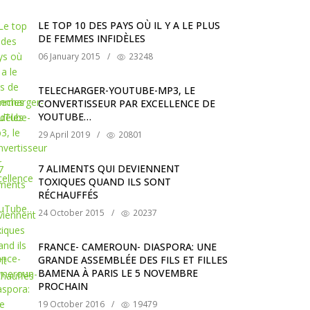
LE TOP 10 DES PAYS OÙ IL Y A LE PLUS
DE FEMMES INFIDÈLES
06 January 2015
/
23248
TELECHARGER-YOUTUBE-MP3, LE
CONVERTISSEUR PAR EXCELLENCE DE
YOUTUBE…
29 April 2019
/
20801
7 ALIMENTS QUI DEVIENNENT
TOXIQUES QUAND ILS SONT
RÉCHAUFFÉS
24 October 2015
/
20237
FRANCE- CAMEROUN- DIASPORA: UNE
GRANDE ASSEMBLÉE DES FILS ET FILLES
BAMENA À PARIS LE 5 NOVEMBRE
PROCHAIN
19 October 2016
/
19479