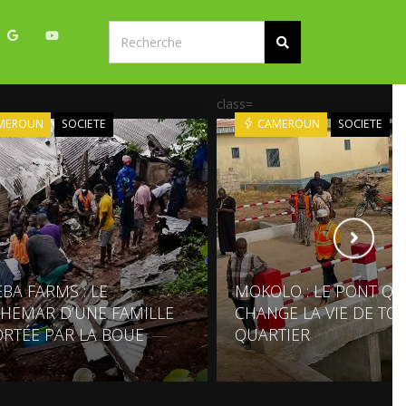
class=
MEROUN
SOCIETE
CAMEROUN
SOCIETE
BA FARMS : LE
MOKOLO : LE PONT QU
HEMAR D’UNE FAMILLE
CHANGE LA VIE DE TO
RTÉE PAR LA BOUE
QUARTIER