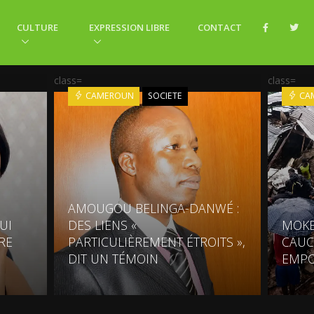
CULTURE
EXPRESSION LIBRE
CONTACT
class=
class=
CAMEROUN
SOCIETE
CA
AMOUGOU BELINGA-DANWÉ :
UI
DES LIENS «
MOKE
RE
PARTICULIÈREMENT ÉTROITS »,
CAUC
DIT UN TÉMOIN
EMPO