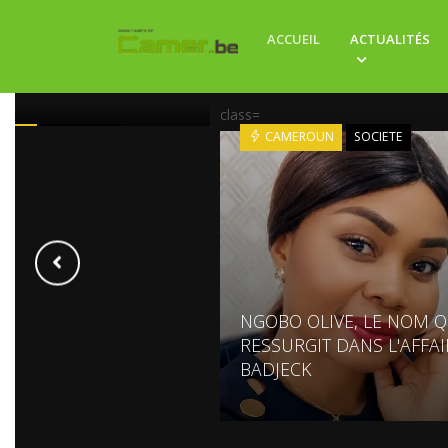
ACCUEIL
ACTUALITÉS
UN : LA ROUTE QUI
OURRIR LES TOMATES
class=
ROUN
ECONOMIE
CAMEROUN
SOCIETE
NGOBO OLIVE, LE NOM Q
RESSURGIT DANS L'AFFAI
BADJECK