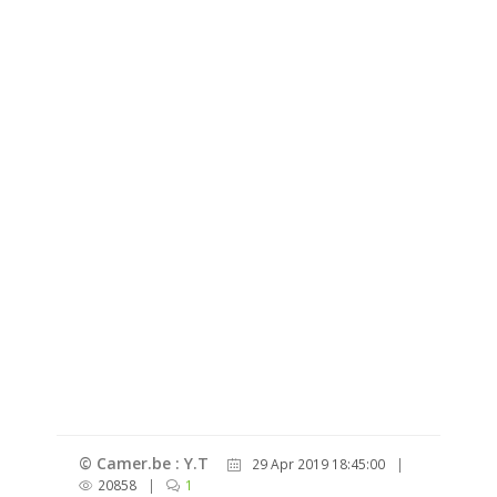
© Camer.be : Y.T
29 Apr 2019 18:45:00
|
20858
|
1