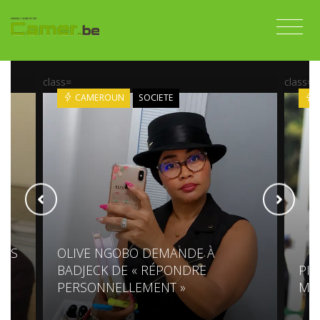
class=
class=
CAMEROUN
SOCIETE
AOS
OLIVE NGOBO DEMANDE À
BADJECK DE « RÉPONDRE
PIR
PERSONNELLEMENT »
MIN