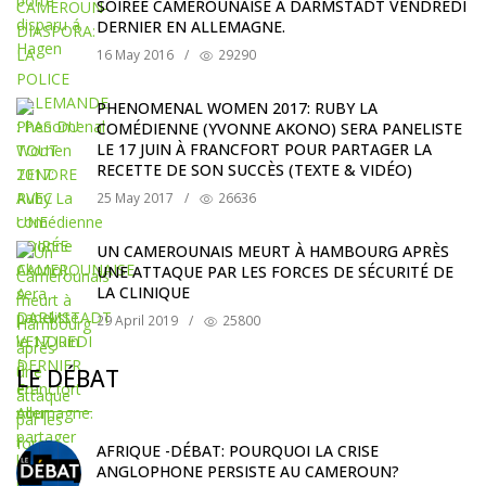
SOIRÉE CAMEROUNAISE A DARMSTADT VENDREDI
DERNIER EN ALLEMAGNE.
16 May 2016
/
29290
PHENOMENAL WOMEN 2017: RUBY LA
COMÉDIENNE (YVONNE AKONO) SERA PANELISTE
LE 17 JUIN À FRANCFORT POUR PARTAGER LA
RECETTE DE SON SUCCÈS (TEXTE & VIDÉO)
25 May 2017
/
26636
UN CAMEROUNAIS MEURT À HAMBOURG APRÈS
UNE ATTAQUE PAR LES FORCES DE SÉCURITÉ DE
LA CLINIQUE
29 April 2019
/
25800
LE DÉBAT
AFRIQUE -DÉBAT: POURQUOI LA CRISE
ANGLOPHONE PERSISTE AU CAMEROUN?