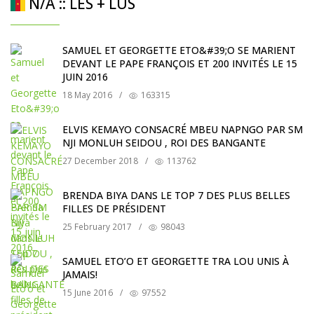
N/A :: LES + LUS
SAMUEL ET GEORGETTE ETO&#39;O SE MARIENT
DEVANT LE PAPE FRANÇOIS ET 200 INVITÉS LE 15
JUIN 2016
18 May 2016
/
163315
ELVIS KEMAYO CONSACRÉ MBEU NAPNGO PAR SM
NJI MONLUH SEIDOU , ROI DES BANGANTE
27 December 2018
/
113762
BRENDA BIYA DANS LE TOP 7 DES PLUS BELLES
FILLES DE PRÉSIDENT
25 February 2017
/
98043
SAMUEL ETO’O ET GEORGETTE TRA LOU UNIS À
JAMAIS!
15 June 2016
/
97552