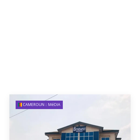
CAMEROUN :: MéDIA