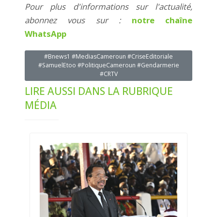
Pour plus d'informations sur l'actualité,
abonnez vous sur :
notre chaîne
WhatsApp
#Bnews1 #MediasCameroun #CriseEditoriale
#SamuelEtoo #PolitiqueCameroun #Gendarmerie
#CRTV
LIRE AUSSI DANS LA RUBRIQUE
MÉDIA