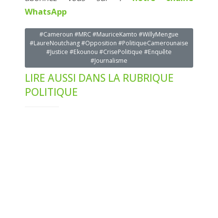
WhatsApp
#Cameroun #MRC #MauriceKamto #WillyMengue
#LaureNoutchang #Opposition #PolitiqueCamerounaise
#Justice #Ekounou #CrisePolitique #Enquête
#Journalisme
LIRE AUSSI DANS LA RUBRIQUE
POLITIQUE