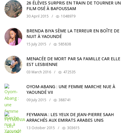
26 ÉLÈVES SURPRIS EN TRAIN DE TOURNER UN
FILM OSÉ À BAFOUSSAM
30 April 2015
/
1048979
BRENDA BIYA SÈME LA TERREUR EN BOÎTE DE
NUIT À YAOUNDÉ
15 July 2015
/
585838
MENACÉE DE MORT PAR SA FAMILLE CAR ELLE
EST LESBIENNE
03 March 2016
/
472535
OYOM-ABANG : UNE FEMME MARCHE NUE À
YAOUNDÉ VII
09 July 2015
/
388741
FEYMANIA : LES YEUX DE JEAN-PIERRE SAAH
ARRACHÉS AUX EMIRATS ARABES UNIS
13 October 2015
/
303615