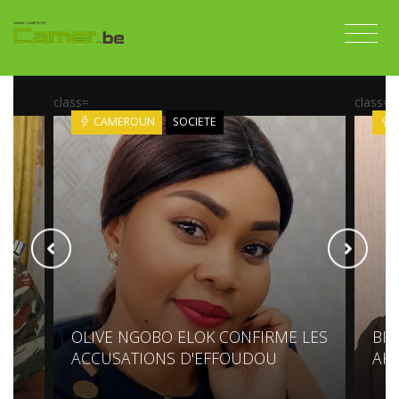
class=
class=
CAMEROUN
SOCIETE
OLIVE NGOBO ELOK CONFIRME LES
BIY
ACCUSATIONS D'EFFOUDOU
AK