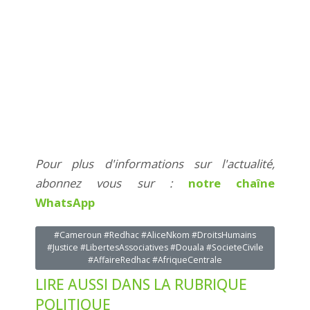
Pour plus d'informations sur l'actualité,
abonnez vous sur :
notre chaîne
WhatsApp
#Cameroun #Redhac #AliceNkom #DroitsHumains
#Justice #LibertesAssociatives #Douala #SocieteCivile
#AffaireRedhac #AfriqueCentrale
LIRE AUSSI DANS LA RUBRIQUE
POLITIQUE