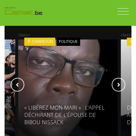
class=
class=
CAMEROUN
POLITIQUE
« LIBÉREZ MON MARI » : L'APPEL
DG
DÉCHIRANT DE L'ÉPOUSE DE
AUR
BIBOU NISSACK
DIP