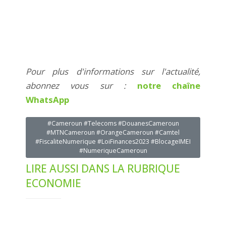
Pour plus d'informations sur l'actualité,
abonnez vous sur :
notre chaîne
WhatsApp
#Cameroun #Telecoms #DouanesCameroun
#MTNCameroun #OrangeCameroun #Camtel
#FiscaliteNumerique #LoiFinances2023 #BlocageIMEI
#NumeriqueCameroun
LIRE AUSSI DANS LA RUBRIQUE
ECONOMIE