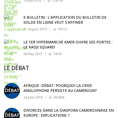
24 July 2016
/
126708
E-BULLETIN : L'APPLICATION DU BULLETIN DE
SOLDE EN LIGNE VEUT S'AFFINER
31 August 2019
/
76110
LE 1ER HYPERMARCHÉ KMER OUVRE SES PORTES :
LE KADJI SQUARE!
08 May 2015
/
74541
LE DÉBAT
AFRIQUE -DÉBAT: POURQUOI LA CRISE
ANGLOPHONE PERSISTE AU CAMEROUN?
24 June 2018
/
262658
DIVORCES DANS LA DIASPORA CAMEROUNAISE EN
EUROPE : EXPLICATIONS ?