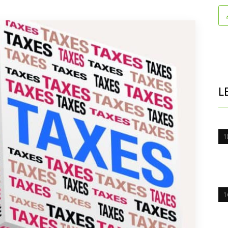
L
1
1